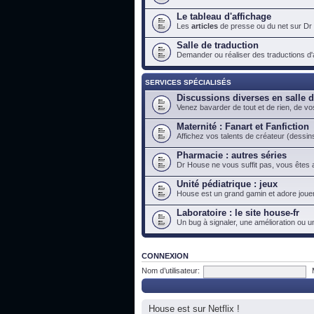
Le tableau d'affichage
Les
articles
de presse ou du net sur Dr
Salle de traduction
Demander ou réaliser des traductions d'ar
SERVICES SPÉCIALISÉS
Discussions diverses en salle 
Venez bavarder de tout et de rien, de vo
Maternité : Fanart et Fanfiction
Affichez vos talents de créateur (dessins
Pharmacie : autres séries
Dr House ne vous suffit pas, vous êtes a
Unité pédiatrique : jeux
House est un grand gamin et adore jouer
Laboratoire : le site house-fr
Un bug à signaler, une amélioration ou u
CONNEXION
Nom d’utilisateur:
House est sur Netflix !