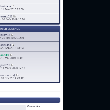
r
louisiana
 11 Juin 2013 22:00
r
martix028
 10 Août 2019 18:20
RNIER MESSAGE
r
jerem13
 21 Mai 2022 19:59
r
soleil444
 29 Sep 2013 03:23
r
andika
 19 Mai 2019 16:02
r
jerem13
 14 Mars 2023 17:17
r
overdoozedj
 10 Nov 2014 23:42
Connectés: