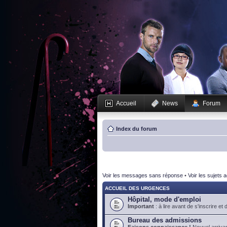
Accueil
News
Forum
Index du forum
Voir les messages sans réponse
•
Voir les sujets a
ACCUEIL DES URGENCES
Hôpital, mode d'emploi
Important
: à lire avant de s'inscrire et 
Bureau des admissions
Faisons connaissance !
Nouvel arrivan