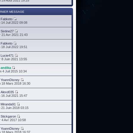
 29 Août 2021 19:25
RNIER MESSAGE
r
Fabketo
 14 Juil 2022 09:08
r
Sixtine27
 21 Avr 2021 21:43
r
Fabketo
 18 Juil 2022 19:51
r
Lucie471
 8 Juin 2021 13:55
r
andika
 4 Juil 2015 10:34
r
YoannDisney
 18 Mars 2018 16:30
r
Alexd035
 16 Juil 2021 15:47
r
Miranda91
 21 Juin 2018 03:15
r
Stickgaron
 4 Avr 2017 10:58
r
YoannDisney
 18 Mars 2018 16:37