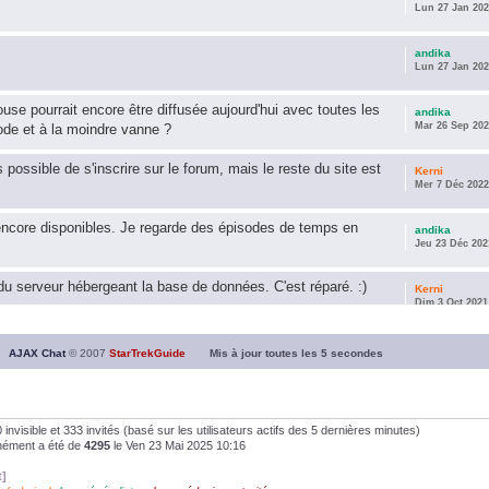
Lun 27 Jan 202
andika
Lun 27 Jan 202
use pourrait encore être diffusée aujourd'hui avec toutes les
andika
Mar 26 Sep 202
ode et à la moindre vanne ?
s possible de s'inscrire sur le forum, mais le reste du site est
Kerni
Mer 7 Déc 2022
encore disponibles. Je regarde des épisodes de temps en
andika
Jeu 23 Déc 202
u serveur hébergeant la base de données. C'est réparé. :)
Kerni
Dim 3 Oct 2021
ous souhaite une année 2021 plus belle que 2020 !
andika
AJAX Chat
© 2007
StarTrekGuide
Mis à jour toutes les
5
secondes
Jeu 21 Jan 202
it les survivor des épisodes issus des saisons 6; 7 et 8 !
andika
Dim 26 Avr 202
, 0 invisible et 333 invités (basé sur les utilisateurs actifs des 5 dernières minutes)
anément a été de
4295
le Ven 23 Mai 2025 10:16
andika
t]
Dim 5 Jan 2020