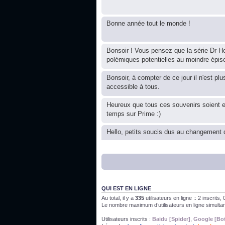
Bonne année tout le monde !
Bonsoir ! Vous pensez que la série Dr Ho
polémiques potentielles au moindre épis
Bonsoir, à compter de ce jour il n'est plu
accessible à tous.
Heureux que tous ces souvenirs soient 
temps sur Prime :)
Hello, petits soucis dus au changement d
Bon, 2020, ça n'a pas trop marché. JE v
J'ai l'impression que nous n'avons pas fa
QUI EST EN LIGNE
Au total, il y a
335
utilisateurs en ligne :: 2 inscrits
Le nombre maximum d’utilisateurs en ligne simult
Bonne année 2020 !
Utilisateurs inscrits :
Baidu [Spider]
,
Google [Bo