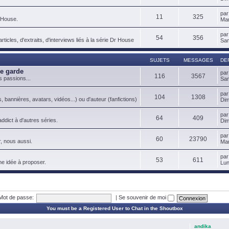
pa
11
325
 House.
Mar
pa
54
356
ticles, d'extraits, d'interviews liés à la série Dr House
Sam
SUJETS
MESSAGES
DE
de garde
pa
116
3567
s passions...
Sam
pa
104
1308
, bannières, avatars, vidéos...) ou d'auteur (fanfictions)
Dim
pa
64
409
ddict à d'autres séries.
Dim
pa
60
23790
, nous aussi.
Mar
pa
53
611
ne idée à proposer.
Lun
Mot de passe:
|
Se souvenir de moi
You must be a Registered User to Chat in the Shoutbox
andika