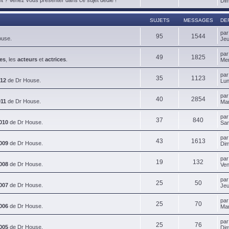
Dim
SUJETS
MESSAGES
DE
pa
95
1544
ouse.
Jeu
pa
49
1825
es
, les
acteurs
et
actrices
.
Mer
pa
35
1123
012
de Dr House.
Lun
pa
40
2854
011
de Dr House.
Mar
pa
37
840
010
de Dr House.
Sam
pa
43
1613
009
de Dr House.
Dim
pa
19
132
008
de Dr House.
Ven
pa
25
50
007
de Dr House.
Jeu
pa
25
70
006
de Dr House.
Mar
pa
25
76
005
de Dr House.
Dim