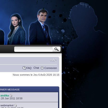
Chat
FAQ
Connexion
Nous sommes le Jeu 6 Août 2026 16:16
RNIER MESSAGE
r
andika
 28 Jan 2011 18:58
r
webmarket