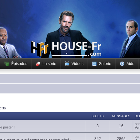
Épisodes
La série
Vidéos
Galerie
Aide
ctifs
SUJETS
MESSAGES
DE
pa
3
16
de poster !
Ven
pa
342
2865
t ? Venez vous présenter dans ce sujet dédié !