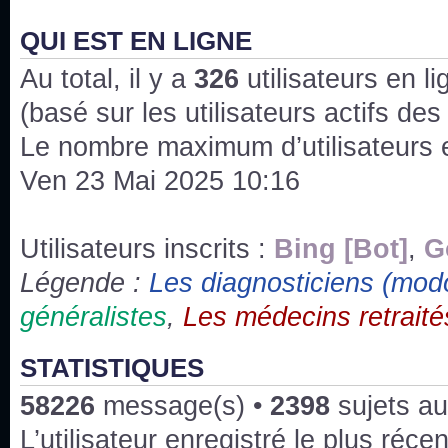
J'ai l'impression que nous n'avons pas fait les s
issus des saisons 6; 7 et 8 !
QUI EST EN LIGNE
Au total, il y a
Bonne année 2020 !
326
utilisateurs en lig
(basé sur les utilisateurs actifs de
Bonne année 2019 !
Le nombre maximum d’utilisateurs 
Ven 23 Mai 2025 10:16
Joyeux Noël !
Bonne année tout le monde !
Utilisateurs inscrits :
Bing [Bot]
,
G
Légende :
Les diagnosticiens (mod
Un peu de ménage, spams supprimés. Depuis 
généralistes
,
Les médecins retraité
chaines françaises diffusent House, HD1 et TMC
Salut ! T'as plus de précisions sur l'épisode ? 
STATISTIQUES
3x24 Human Error mais je suis pas sur
58226
message(s) •
2398
sujets au
Bonjour j'aimerais que l'on m'aide à trouver un é
L’utilisateur enregistré le plus réce
qu'une personne fait un arrêt cardiaque mais res