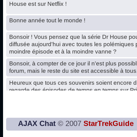
House est sur Netflix !
Bonne année tout le monde !
Bonsoir ! Vous pensez que la série Dr House pou
diffusée aujourd'hui avec toutes les polémiques 
moindre épisode et à la moindre vanne ?
Bonsoir, à compter de ce jour il n'est plus possibl
forum, mais le reste du site est accessible à tous
Heureux que tous ces souvenirs soient encore d
regarde des épisodes de temps en temps sur Pri
Hello, petits soucis dus au changement du serve
base de données. C'est réparé. :)
Bon, 2020, ça n'a pas trop marché. JE vous sou
AJAX Chat
© 2007
StarTrekGuide
2021 plus belle que 2020 !