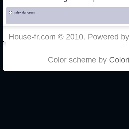
de vos réponse
Index du forum
:he:
Personne pour faire une course de fauteuils roul
House-fr.com © 2010. Powered b
My god, je viens de retomber sur mes dossiers 
Dr House... Quelle époque !
Color scheme by
Colori
Salut tout le monde ! Je me fais un petit après mi
Coucou à tous! House pour toujours yeah!
Coucou, je me suis récemment mis à regarder l
(le sous titrage surtout pour les termes médicaux 
ce forum qui est bien calme depuis la fin de la sér
Allez zou, un peu de ménage aujourd'hui pour eff
spams.