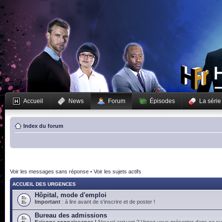
Accueil
News
Forum
Épisodes
La série
Index du forum
Voir les messages sans réponse
•
Voir les sujets actifs
ACCUEIL DES URGENCES
Hôpital, mode d'emploi
Important
: à lire avant de s'inscrire et de poster !
Bureau des admissions
Faisons connaissance !
Nouvel arrivant ? Venez vous présenter dans ce suj