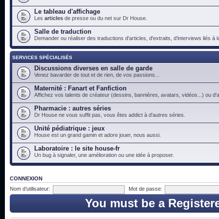
Le tableau d'affichage
Les
articles
de presse ou du net sur Dr House.
Salle de traduction
Demander ou réaliser des traductions d'articles, d'extraits, d'interviews liés à
SERVICES SPÉCIALISÉS
Discussions diverses en salle de garde
Venez bavarder de tout et de rien, de vos passions...
Maternité : Fanart et Fanfiction
Affichez vos talents de créateur (dessins, bannières, avatars, vidéos...) ou d'a
Pharmacie : autres séries
Dr House ne vous suffit pas, vous êtes addict à d'autres séries.
Unité pédiatrique : jeux
House est un grand gamin et adore jouer, nous aussi.
Laboratoire : le site house-fr
Un bug à signaler, une amélioration ou une idée à proposer.
CONNEXION
Nom d’utilisateur:
Mot de passe:
You must be a Register