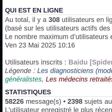
J'ai l'impression que nous n'avons pas fait les s
issus des saisons 6; 7 et 8 !
QUI EST EN LIGNE
Au total, il y a
Bonne année 2020 !
308
utilisateurs en lig
(basé sur les utilisateurs actifs de
Bonne année 2019 !
Le nombre maximum d’utilisateurs 
Ven 23 Mai 2025 10:16
Joyeux Noël !
Bonne année tout le monde !
Utilisateurs inscrits :
Baidu [Spide
Légende :
Les diagnosticiens (mod
Un peu de ménage, spams supprimés. Depuis 
généralistes
,
Les médecins retraité
chaines françaises diffusent House, HD1 et TMC
Salut ! T'as plus de précisions sur l'épisode ? 
STATISTIQUES
3x24 Human Error mais je suis pas sur
58226
message(s) •
2398
sujets au
Bonjour j'aimerais que l'on m'aide à trouver un é
L’utilisateur enregistré le plus réce
qu'une personne fait un arrêt cardiaque mais res