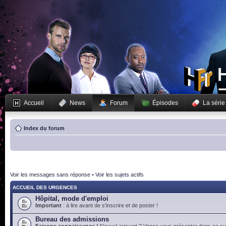
Accueil
News
Forum
Épisodes
La série
Index du forum
Voir les messages sans réponse
•
Voir les sujets actifs
ACCUEIL DES URGENCES
Hôpital, mode d'emploi
Important
: à lire avant de s'inscrire et de poster !
Bureau des admissions
Faisons connaissance !
Nouvel arrivant ? Venez vous présenter dans ce suj