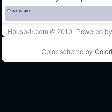
de vos réponse
Index du forum
:he:
Personne pour faire une course de fauteuils roul
House-fr.com © 2010. Powered b
My god, je viens de retomber sur mes dossiers 
Dr House... Quelle époque !
Color scheme by
Colori
Salut tout le monde ! Je me fais un petit après mi
Coucou à tous! House pour toujours yeah!
Coucou, je me suis récemment mis à regarder l
(le sous titrage surtout pour les termes médicaux 
ce forum qui est bien calme depuis la fin de la sér
Allez zou, un peu de ménage aujourd'hui pour eff
spams.