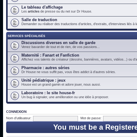
Le tableau d'affichage
Les
articles
de presse ou du net sur Dr House.
Salle de traduction
Demander ou réaliser des traductions d'articles, d'extraits, d'interviews liés à
SERVICES SPÉCIALISÉS
Discussions diverses en salle de garde
Venez bavarder de tout et de rien, de vos passions...
Maternité : Fanart et Fanfiction
Affichez vos talents de créateur (dessins, bannières, avatars, vidéos...) ou d'a
Pharmacie : autres séries
Dr House ne vous suffit pas, vous êtes addict à d'autres séries.
Unité pédiatrique : jeux
House est un grand gamin et adore jouer, nous aussi.
Laboratoire : le site house-fr
Un bug à signaler, une amélioration ou une idée à proposer.
CONNEXION
Nom d’utilisateur:
Mot de passe:
You must be a Register