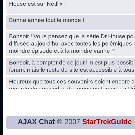
House est sur Netflix !
Bonne année tout le monde !
Bonsoir ! Vous pensez que la série Dr House pou
diffusée aujourd'hui avec toutes les polémiques 
moindre épisode et à la moindre vanne ?
Bonsoir, à compter de ce jour il n'est plus possibl
forum, mais le reste du site est accessible à tous
Heureux que tous ces souvenirs soient encore d
regarde des épisodes de temps en temps sur Pri
Hello, petits soucis dus au changement du serve
base de données. C'est réparé. :)
Bon, 2020, ça n'a pas trop marché. JE vous sou
AJAX Chat
© 2007
StarTrekGuide
2021 plus belle que 2020 !