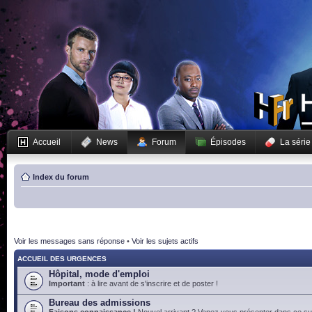
Accueil
News
Forum
Épisodes
La série
Index du forum
Voir les messages sans réponse
•
Voir les sujets actifs
ACCUEIL DES URGENCES
Hôpital, mode d'emploi
Important
: à lire avant de s'inscrire et de poster !
Bureau des admissions
Faisons connaissance !
Nouvel arrivant ? Venez vous présenter dans ce suj