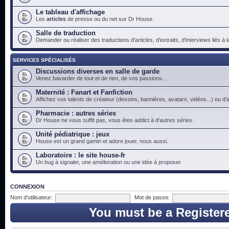
Le tableau d'affichage
Les
articles
de presse ou du net sur Dr House.
Salle de traduction
Demander ou réaliser des traductions d'articles, d'extraits, d'interviews liés à
SERVICES SPÉCIALISÉS
Discussions diverses en salle de garde
Venez bavarder de tout et de rien, de vos passions...
Maternité : Fanart et Fanfiction
Affichez vos talents de créateur (dessins, bannières, avatars, vidéos...) ou d'a
Pharmacie : autres séries
Dr House ne vous suffit pas, vous êtes addict à d'autres séries.
Unité pédiatrique : jeux
House est un grand gamin et adore jouer, nous aussi.
Laboratoire : le site house-fr
Un bug à signaler, une amélioration ou une idée à proposer.
CONNEXION
Nom d’utilisateur:
Mot de passe:
You must be a Register