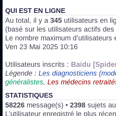
J'ai l'impression que nous n'avons pas fait les s
issus des saisons 6; 7 et 8 !
QUI EST EN LIGNE
Au total, il y a
Bonne année 2020 !
345
utilisateurs en lig
(basé sur les utilisateurs actifs de
Bonne année 2019 !
Le nombre maximum d’utilisateurs 
Ven 23 Mai 2025 10:16
Joyeux Noël !
Bonne année tout le monde !
Utilisateurs inscrits :
Baidu [Spide
Légende :
Les diagnosticiens (mod
Un peu de ménage, spams supprimés. Depuis 
généralistes
,
Les médecins retraité
chaines françaises diffusent House, HD1 et TMC
Salut ! T'as plus de précisions sur l'épisode ? 
STATISTIQUES
3x24 Human Error mais je suis pas sur
58226
message(s) •
2398
sujets au
Bonjour j'aimerais que l'on m'aide à trouver un é
L’utilisateur enregistré le plus réce
qu'une personne fait un arrêt cardiaque mais res