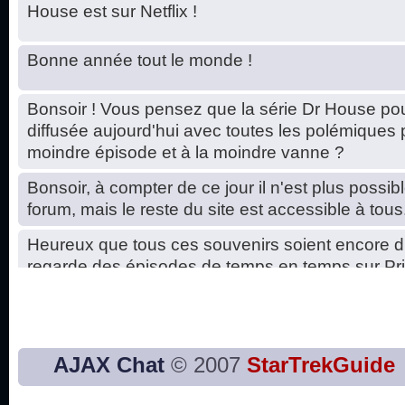
House est sur Netflix !
Bonne année tout le monde !
Bonsoir ! Vous pensez que la série Dr House pou
diffusée aujourd'hui avec toutes les polémiques 
moindre épisode et à la moindre vanne ?
Bonsoir, à compter de ce jour il n'est plus possibl
forum, mais le reste du site est accessible à tous
Heureux que tous ces souvenirs soient encore d
regarde des épisodes de temps en temps sur Pri
Hello, petits soucis dus au changement du serve
base de données. C'est réparé. :)
Bon, 2020, ça n'a pas trop marché. JE vous sou
AJAX Chat
© 2007
StarTrekGuide
2021 plus belle que 2020 !