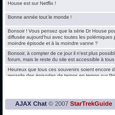
House est sur Netflix !
Bonne année tout le monde !
Bonsoir ! Vous pensez que la série Dr House pou
diffusée aujourd'hui avec toutes les polémiques 
moindre épisode et à la moindre vanne ?
Bonsoir, à compter de ce jour il n'est plus possibl
forum, mais le reste du site est accessible à tous
Heureux que tous ces souvenirs soient encore d
regarde des épisodes de temps en temps sur Pri
Hello, petits soucis dus au changement du serve
base de données. C'est réparé. :)
Bon, 2020, ça n'a pas trop marché. JE vous sou
AJAX Chat
© 2007
StarTrekGuide
2021 plus belle que 2020 !