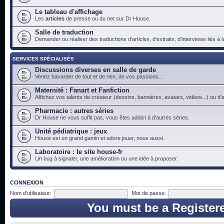
Le tableau d'affichage
Les
articles
de presse ou du net sur Dr House.
Salle de traduction
Demander ou réaliser des traductions d'articles, d'extraits, d'interviews liés à
SERVICES SPÉCIALISÉS
Discussions diverses en salle de garde
Venez bavarder de tout et de rien, de vos passions...
Maternité : Fanart et Fanfiction
Affichez vos talents de créateur (dessins, bannières, avatars, vidéos...) ou d'a
Pharmacie : autres séries
Dr House ne vous suffit pas, vous êtes addict à d'autres séries.
Unité pédiatrique : jeux
House est un grand gamin et adore jouer, nous aussi.
Laboratoire : le site house-fr
Un bug à signaler, une amélioration ou une idée à proposer.
CONNEXION
Nom d’utilisateur:
Mot de passe:
You must be a Register