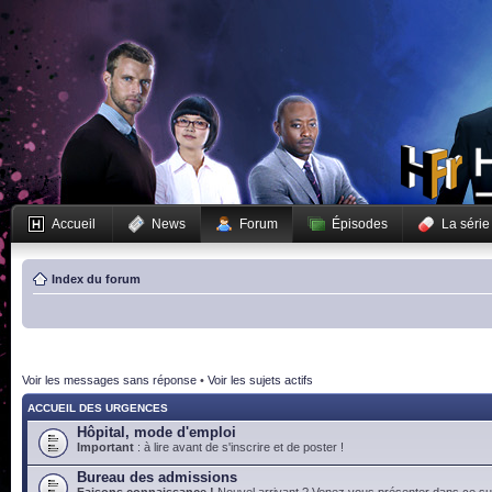
Accueil
News
Forum
Épisodes
La série
Index du forum
Voir les messages sans réponse
•
Voir les sujets actifs
ACCUEIL DES URGENCES
Hôpital, mode d'emploi
Important
: à lire avant de s'inscrire et de poster !
Bureau des admissions
Faisons connaissance !
Nouvel arrivant ? Venez vous présenter dans ce suj