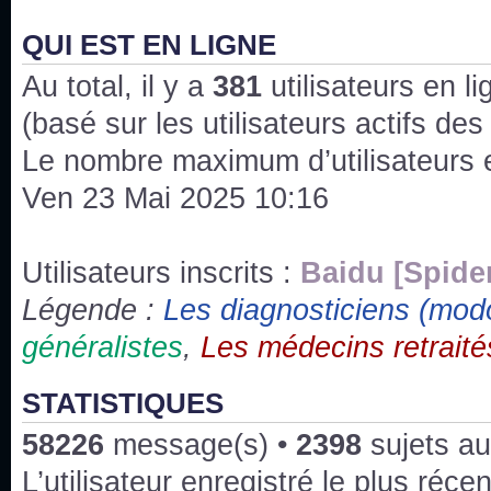
J'ai l'impression que nous n'avons pas fait les s
issus des saisons 6; 7 et 8 !
QUI EST EN LIGNE
Au total, il y a
Bonne année 2020 !
381
utilisateurs en lig
(basé sur les utilisateurs actifs de
Bonne année 2019 !
Le nombre maximum d’utilisateurs 
Ven 23 Mai 2025 10:16
Joyeux Noël !
Bonne année tout le monde !
Utilisateurs inscrits :
Baidu [Spide
Légende :
Les diagnosticiens (mod
Un peu de ménage, spams supprimés. Depuis 
généralistes
,
Les médecins retraité
chaines françaises diffusent House, HD1 et TMC
Salut ! T'as plus de précisions sur l'épisode ? 
STATISTIQUES
3x24 Human Error mais je suis pas sur
58226
message(s) •
2398
sujets au
Bonjour j'aimerais que l'on m'aide à trouver un é
L’utilisateur enregistré le plus réce
qu'une personne fait un arrêt cardiaque mais res