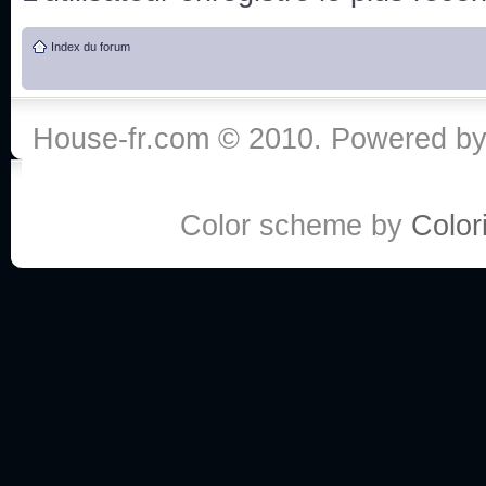
de vos réponse
Index du forum
:he:
Personne pour faire une course de fauteuils roul
House-fr.com © 2010. Powered b
My god, je viens de retomber sur mes dossiers 
Dr House... Quelle époque !
Color scheme by
Colori
Salut tout le monde ! Je me fais un petit après mi
Coucou à tous! House pour toujours yeah!
Coucou, je me suis récemment mis à regarder l
(le sous titrage surtout pour les termes médicaux 
ce forum qui est bien calme depuis la fin de la sér
Allez zou, un peu de ménage aujourd'hui pour eff
spams.