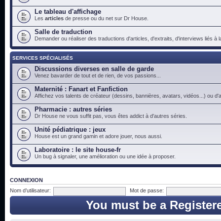
Le tableau d'affichage
Les
articles
de presse ou du net sur Dr House.
Salle de traduction
Demander ou réaliser des traductions d'articles, d'extraits, d'interviews liés à
SERVICES SPÉCIALISÉS
Discussions diverses en salle de garde
Venez bavarder de tout et de rien, de vos passions...
Maternité : Fanart et Fanfiction
Affichez vos talents de créateur (dessins, bannières, avatars, vidéos...) ou d'a
Pharmacie : autres séries
Dr House ne vous suffit pas, vous êtes addict à d'autres séries.
Unité pédiatrique : jeux
House est un grand gamin et adore jouer, nous aussi.
Laboratoire : le site house-fr
Un bug à signaler, une amélioration ou une idée à proposer.
CONNEXION
Nom d’utilisateur:
Mot de passe:
You must be a Register