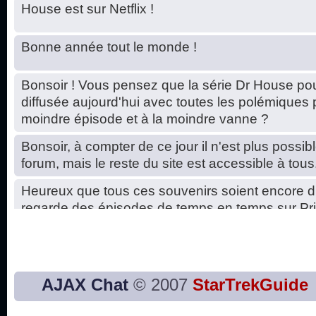
House est sur Netflix !
Bonne année tout le monde !
Bonsoir ! Vous pensez que la série Dr House pou
diffusée aujourd'hui avec toutes les polémiques 
moindre épisode et à la moindre vanne ?
Bonsoir, à compter de ce jour il n'est plus possibl
forum, mais le reste du site est accessible à tous
Heureux que tous ces souvenirs soient encore d
regarde des épisodes de temps en temps sur Pri
Hello, petits soucis dus au changement du serve
base de données. C'est réparé. :)
Bon, 2020, ça n'a pas trop marché. JE vous sou
AJAX Chat
© 2007
StarTrekGuide
2021 plus belle que 2020 !