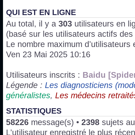
J'ai l'impression que nous n'avons pas fait les s
issus des saisons 6; 7 et 8 !
QUI EST EN LIGNE
Au total, il y a
Bonne année 2020 !
303
utilisateurs en lig
(basé sur les utilisateurs actifs de
Bonne année 2019 !
Le nombre maximum d’utilisateurs 
Ven 23 Mai 2025 10:16
Joyeux Noël !
Bonne année tout le monde !
Utilisateurs inscrits :
Baidu [Spide
Légende :
Les diagnosticiens (mod
Un peu de ménage, spams supprimés. Depuis 
généralistes
,
Les médecins retraité
chaines françaises diffusent House, HD1 et TMC
Salut ! T'as plus de précisions sur l'épisode ? 
STATISTIQUES
3x24 Human Error mais je suis pas sur
58226
message(s) •
2398
sujets au
Bonjour j'aimerais que l'on m'aide à trouver un é
L’utilisateur enregistré le plus réce
qu'une personne fait un arrêt cardiaque mais res