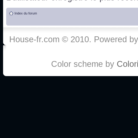
de vos réponse
Index du forum
:he:
Personne pour faire une course de fauteuils roul
House-fr.com © 2010. Powered b
My god, je viens de retomber sur mes dossiers 
Dr House... Quelle époque !
Color scheme by
Colori
Salut tout le monde ! Je me fais un petit après mi
Coucou à tous! House pour toujours yeah!
Coucou, je me suis récemment mis à regarder l
(le sous titrage surtout pour les termes médicaux 
ce forum qui est bien calme depuis la fin de la sér
Allez zou, un peu de ménage aujourd'hui pour eff
spams.