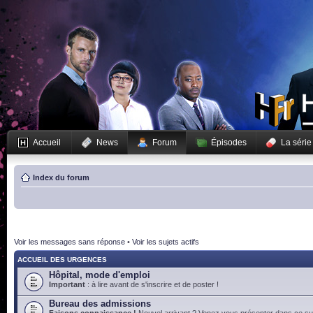
Accueil
News
Forum
Épisodes
La série
Index du forum
Voir les messages sans réponse
•
Voir les sujets actifs
ACCUEIL DES URGENCES
Hôpital, mode d'emploi
Important
: à lire avant de s'inscrire et de poster !
Bureau des admissions
Faisons connaissance !
Nouvel arrivant ? Venez vous présenter dans ce suj