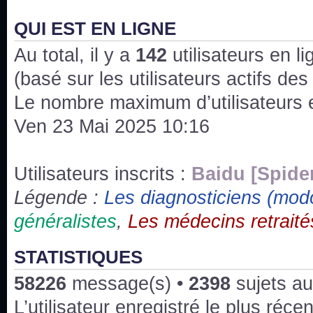
J'ai l'impression que nous n'avons pas fait les s
issus des saisons 6; 7 et 8 !
QUI EST EN LIGNE
Au total, il y a
Bonne année 2020 !
142
utilisateurs en lig
(basé sur les utilisateurs actifs de
Bonne année 2019 !
Le nombre maximum d’utilisateurs 
Ven 23 Mai 2025 10:16
Joyeux Noël !
Bonne année tout le monde !
Utilisateurs inscrits :
Baidu [Spide
Légende :
Les diagnosticiens (mod
Un peu de ménage, spams supprimés. Depuis 
généralistes
,
Les médecins retraité
chaines françaises diffusent House, HD1 et TMC
Salut ! T'as plus de précisions sur l'épisode ? 
STATISTIQUES
3x24 Human Error mais je suis pas sur
58226
message(s) •
2398
sujets au
Bonjour j'aimerais que l'on m'aide à trouver un é
L’utilisateur enregistré le plus réce
qu'une personne fait un arrêt cardiaque mais res