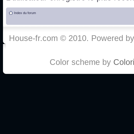
de vos réponse
Index du forum
:he:
Personne pour faire une course de fauteuils roul
House-fr.com © 2010. Powered b
My god, je viens de retomber sur mes dossiers 
Dr House... Quelle époque !
Color scheme by
Colori
Salut tout le monde ! Je me fais un petit après mi
Coucou à tous! House pour toujours yeah!
Coucou, je me suis récemment mis à regarder l
(le sous titrage surtout pour les termes médicaux 
ce forum qui est bien calme depuis la fin de la sér
Allez zou, un peu de ménage aujourd'hui pour eff
spams.