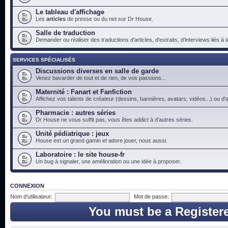
Le tableau d'affichage
Les
articles
de presse ou du net sur Dr House.
Salle de traduction
Demander ou réaliser des traductions d'articles, d'extraits, d'interviews liés à
SERVICES SPÉCIALISÉS
Discussions diverses en salle de garde
Venez bavarder de tout et de rien, de vos passions...
Maternité : Fanart et Fanfiction
Affichez vos talents de créateur (dessins, bannières, avatars, vidéos...) ou d'a
Pharmacie : autres séries
Dr House ne vous suffit pas, vous êtes addict à d'autres séries.
Unité pédiatrique : jeux
House est un grand gamin et adore jouer, nous aussi.
Laboratoire : le site house-fr
Un bug à signaler, une amélioration ou une idée à proposer.
CONNEXION
Nom d’utilisateur:
Mot de passe:
You must be a Register