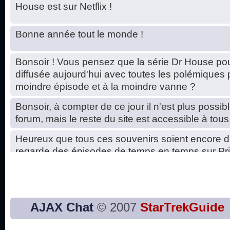
House est sur Netflix !
Bonne année tout le monde !
Bonsoir ! Vous pensez que la série Dr House pou
diffusée aujourd'hui avec toutes les polémiques 
moindre épisode et à la moindre vanne ?
Bonsoir, à compter de ce jour il n'est plus possibl
forum, mais le reste du site est accessible à tous
Heureux que tous ces souvenirs soient encore d
regarde des épisodes de temps en temps sur Pri
Hello, petits soucis dus au changement du serve
base de données. C'est réparé. :)
Bon, 2020, ça n'a pas trop marché. JE vous sou
AJAX Chat
© 2007
StarTrekGuide
2021 plus belle que 2020 !