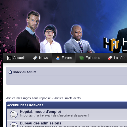
Accueil
News
Forum
Épisodes
La série
Index du forum
Voir les messages sans réponse
•
Voir les sujets actifs
ACCUEIL DES URGENCES
Hôpital, mode d'emploi
Important
: à lire avant de s'inscrire et de poster !
Bureau des admissions
Faisons connaissance !
Nouvel arrivant ? Venez vous présenter dans ce suj