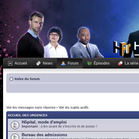
Accueil
News
Forum
Épisodes
La série
Index du forum
Voir les messages sans réponse
•
Voir les sujets actifs
ACCUEIL DES URGENCES
Hôpital, mode d'emploi
Important
: à lire avant de s'inscrire et de poster !
Bureau des admissions
Faisons connaissance !
Nouvel arrivant ? Venez vous présenter dans ce suj