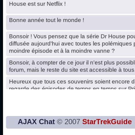
House est sur Netflix !
Bonne année tout le monde !
Bonsoir ! Vous pensez que la série Dr House pou
diffusée aujourd'hui avec toutes les polémiques 
moindre épisode et à la moindre vanne ?
Bonsoir, à compter de ce jour il n'est plus possibl
forum, mais le reste du site est accessible à tous
Heureux que tous ces souvenirs soient encore d
regarde des épisodes de temps en temps sur Pri
Hello, petits soucis dus au changement du serve
base de données. C'est réparé. :)
Bon, 2020, ça n'a pas trop marché. JE vous sou
AJAX Chat
© 2007
StarTrekGuide
2021 plus belle que 2020 !