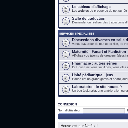
Le tableau d'affichage
Les
articles
de presse ou du net sur Dr
Salle de traduction
Demander ou réaliser des traductions d'ar
SERVICES SPÉCIALISÉS
Discussions diverses en salle 
Venez bavarder de tout et de rien, de vo
Maternité : Fanart et Fanfiction
Affichez vos talents de créateur (dessins
Pharmacie : autres séries
Dr House ne vous suffit pas, vous êtes a
Unité pédiatrique : jeux
House est un grand gamin et adore jouer
Laboratoire : le site house-fr
Un bug à signaler, une amélioration ou u
CONNEXION
Nom d’utilisateur:
House est sur Netflix !