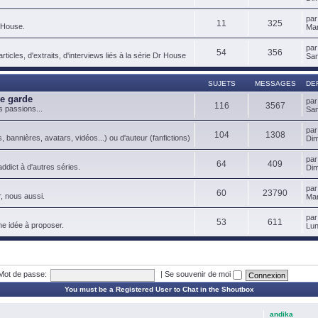
pa
11
325
 House.
Mar
pa
54
356
ticles, d'extraits, d'interviews liés à la série Dr House
Sam
SUJETS
MESSAGES
DE
de garde
pa
116
3567
s passions...
Sam
pa
104
1308
, bannières, avatars, vidéos...) ou d'auteur (fanfictions)
Dim
pa
64
409
ddict à d'autres séries.
Dim
pa
60
23790
, nous aussi.
Mar
pa
53
611
ne idée à proposer.
Lun
Mot de passe:
|
Se souvenir de moi
You must be a Registered User to Chat in the Shoutbox
andika