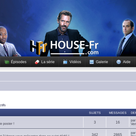
Épisodes
La série
Vidéos
Galerie
Aide
ctifs
SUJETS
MESSAGES
DE
pa
3
16
de poster !
Ven
pa
342
2865
t ? Venez vous présenter dans ce sujet dédié !