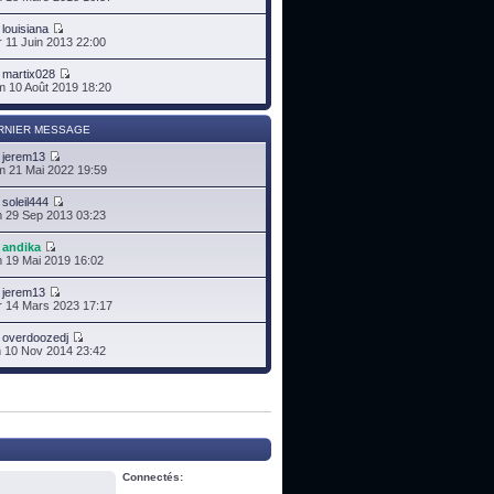
r
louisiana
 11 Juin 2013 22:00
r
martix028
 10 Août 2019 18:20
RNIER MESSAGE
r
jerem13
 21 Mai 2022 19:59
r
soleil444
 29 Sep 2013 03:23
r
andika
 19 Mai 2019 16:02
r
jerem13
 14 Mars 2023 17:17
r
overdoozedj
 10 Nov 2014 23:42
Connectés: