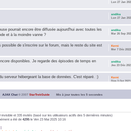
Lun 27 Jan 202
andika
Lun 27 Jan 202
use pourrait encore être diffusée aujourd'hui avec toutes les
andika
Mar 26 Sep 202
ode et à la moindre vanne ?
s possible de s'inscrire sur le forum, mais le reste du site est
Kerni
Mer 7 Déc 2022
encore disponibles. Je regarde des épisodes de temps en
andika
Jeu 23 Déc 202
u serveur hébergeant la base de données. C'est réparé. :)
Kerni
Dim 3 Oct 2021
ous souhaite une année 2021 plus belle que 2020 !
andika
AJAX Chat
© 2007
StarTrekGuide
Mis à jour toutes les
5
secondes
Jeu 21 Jan 202
it les survivor des épisodes issus des saisons 6; 7 et 8 !
andika
Dim 26 Avr 202
, 0 invisible et 335 invités (basé sur les utilisateurs actifs des 5 dernières minutes)
anément a été de
4295
le Ven 23 Mai 2025 10:16
andika
t]
Dim 5 Jan 2020