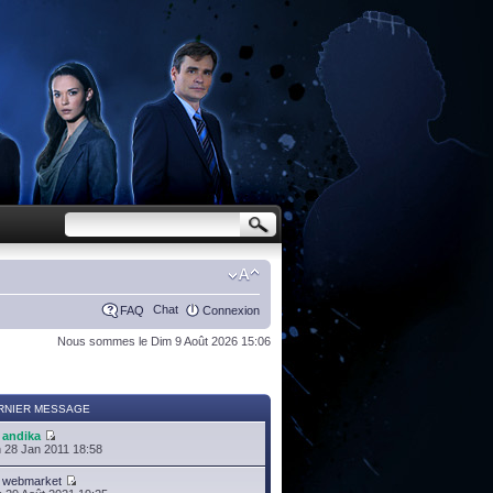
Chat
FAQ
Connexion
Nous sommes le Dim 9 Août 2026 15:06
RNIER MESSAGE
r
andika
 28 Jan 2011 18:58
r
webmarket