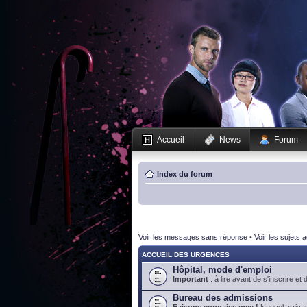
Accueil
News
Forum
Index du forum
Voir les messages sans réponse
•
Voir les sujets a
ACCUEIL DES URGENCES
Hôpital, mode d'emploi
Important
: à lire avant de s'inscrire et 
Bureau des admissions
Faisons connaissance !
Nouvel arrivan