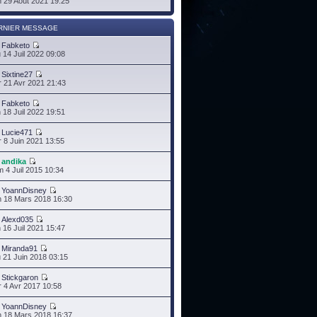
 29 Août 2021 19:25
RNIER MESSAGE
r
Fabketo
 14 Juil 2022 09:08
r
Sixtine27
 21 Avr 2021 21:43
r
Fabketo
 18 Juil 2022 19:51
r
Lucie471
 8 Juin 2021 13:55
r
andika
 4 Juil 2015 10:34
r
YoannDisney
 18 Mars 2018 16:30
r
Alexd035
 16 Juil 2021 15:47
r
Miranda91
 21 Juin 2018 03:15
r
Stickgaron
 4 Avr 2017 10:58
r
YoannDisney
 18 Mars 2018 16:37