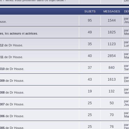
Dim
SUJETS
MESSAGES
DE
pa
95
1544
ouse.
Jeu
pa
49
1825
es
, les
acteurs
et
actrices
.
Mer
pa
35
1123
012
de Dr House.
Lun
pa
40
2854
011
de Dr House.
Mar
pa
37
840
010
de Dr House.
Sam
pa
43
1613
009
de Dr House.
Dim
pa
19
132
008
de Dr House.
Ven
pa
25
50
007
de Dr House.
Jeu
pa
25
70
006
de Dr House.
Mar
pa
25
76
005
de Dr House.
Dim