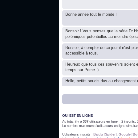
Bonne année tout le monde !
Bonsoir ! Vous pensez que la série Dr Ho
polémiques potentielles au moindre épis
Bonsoir, à compter de ce jour il n'est plu
accessible à tous.
Heureux que tous ces souvenirs soient 
temps sur Prime :)
Hello, petits soucis dus au changement d
Bon, 2020, ça n'a pas trop marché. JE v
J'ai l'impression que nous n'avons pas fa
QUI EST EN LIGNE
Au total, il y a
337
utilisateurs en ligne :: 2 inscrits
Le nombre maximum d’utilisateurs en ligne simult
Bonne année 2020 !
Utilisateurs inscrits :
Baidu [Spider]
,
Google [Bo