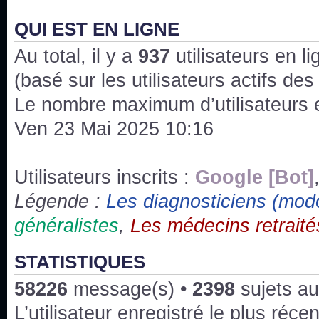
J'ai l'impression que nous n'avons pas fait les s
issus des saisons 6; 7 et 8 !
QUI EST EN LIGNE
Au total, il y a
Bonne année 2020 !
937
utilisateurs en lig
(basé sur les utilisateurs actifs de
Bonne année 2019 !
Le nombre maximum d’utilisateurs 
Ven 23 Mai 2025 10:16
Joyeux Noël !
Bonne année tout le monde !
Utilisateurs inscrits :
Google [Bot]
Légende :
Les diagnosticiens (mod
Un peu de ménage, spams supprimés. Depuis 
généralistes
,
Les médecins retraité
chaines françaises diffusent House, HD1 et TMC
Salut ! T'as plus de précisions sur l'épisode ? 
STATISTIQUES
3x24 Human Error mais je suis pas sur
58226
message(s) •
2398
sujets au
Bonjour j'aimerais que l'on m'aide à trouver un é
L’utilisateur enregistré le plus réce
qu'une personne fait un arrêt cardiaque mais res