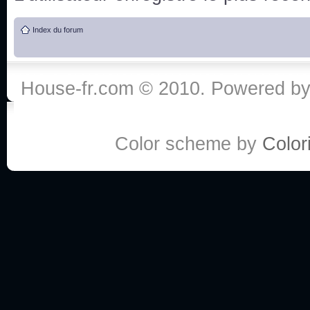
de vos réponse
Index du forum
:he:
Personne pour faire une course de fauteuils roul
House-fr.com © 2010. Powered b
My god, je viens de retomber sur mes dossiers 
Dr House... Quelle époque !
Color scheme by
Colori
Salut tout le monde ! Je me fais un petit après mi
Coucou à tous! House pour toujours yeah!
Coucou, je me suis récemment mis à regarder l
(le sous titrage surtout pour les termes médicaux 
ce forum qui est bien calme depuis la fin de la sér
Allez zou, un peu de ménage aujourd'hui pour eff
spams.