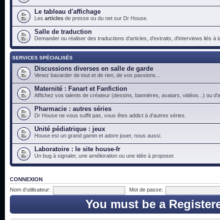
Le tableau d'affichage
Les
articles
de presse ou du net sur Dr House.
Salle de traduction
Demander ou réaliser des traductions d'articles, d'extraits, d'interviews liés à
SERVICES SPÉCIALISÉS
Discussions diverses en salle de garde
Venez bavarder de tout et de rien, de vos passions...
Maternité : Fanart et Fanfiction
Affichez vos talents de créateur (dessins, bannières, avatars, vidéos...) ou d'a
Pharmacie : autres séries
Dr House ne vous suffit pas, vous êtes addict à d'autres séries.
Unité pédiatrique : jeux
House est un grand gamin et adore jouer, nous aussi.
Laboratoire : le site house-fr
Un bug à signaler, une amélioration ou une idée à proposer.
CONNEXION
Nom d’utilisateur:
Mot de passe:
You must be a Register