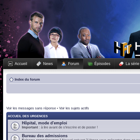
Accueil
News
Forum
Épisodes
La série
Index du forum
Voir les messages sans réponse
•
Voir les sujets actifs
ACCUEIL DES URGENCES
Hôpital, mode d'emploi
Important
: à lire avant de s'inscrire et de poster !
Bureau des admissions
Faisons connaissance !
Nouvel arrivant ? Venez vous présenter dans ce suj