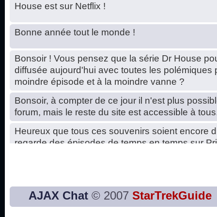
House est sur Netflix !
Bonne année tout le monde !
Bonsoir ! Vous pensez que la série Dr House pou
diffusée aujourd'hui avec toutes les polémiques 
moindre épisode et à la moindre vanne ?
Bonsoir, à compter de ce jour il n'est plus possibl
forum, mais le reste du site est accessible à tous
Heureux que tous ces souvenirs soient encore d
regarde des épisodes de temps en temps sur Pri
Hello, petits soucis dus au changement du serve
base de données. C'est réparé. :)
Bon, 2020, ça n'a pas trop marché. JE vous sou
AJAX Chat
© 2007
StarTrekGuide
2021 plus belle que 2020 !