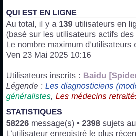
J'ai l'impression que nous n'avons pas fait les s
issus des saisons 6; 7 et 8 !
QUI EST EN LIGNE
Au total, il y a
Bonne année 2020 !
139
utilisateurs en lig
(basé sur les utilisateurs actifs de
Bonne année 2019 !
Le nombre maximum d’utilisateurs 
Ven 23 Mai 2025 10:16
Joyeux Noël !
Bonne année tout le monde !
Utilisateurs inscrits :
Baidu [Spide
Légende :
Les diagnosticiens (mod
Un peu de ménage, spams supprimés. Depuis 
généralistes
,
Les médecins retraité
chaines françaises diffusent House, HD1 et TMC
Salut ! T'as plus de précisions sur l'épisode ? 
STATISTIQUES
3x24 Human Error mais je suis pas sur
58226
message(s) •
2398
sujets au
Bonjour j'aimerais que l'on m'aide à trouver un é
L’utilisateur enregistré le plus réce
qu'une personne fait un arrêt cardiaque mais res