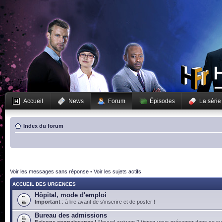
Accueil
News
Forum
Épisodes
La série
Index du forum
Voir les messages sans réponse
•
Voir les sujets actifs
ACCUEIL DES URGENCES
Hôpital, mode d'emploi
Important
: à lire avant de s'inscrire et de poster !
Bureau des admissions
Faisons connaissance !
Nouvel arrivant ? Venez vous présenter dans ce suj