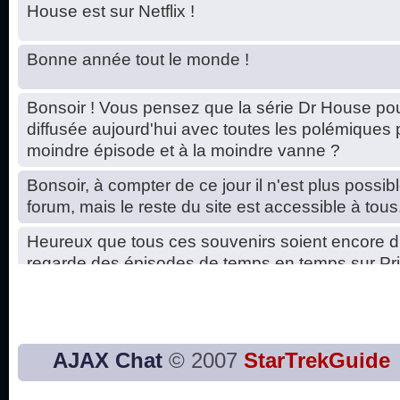
House est sur Netflix !
Bonne année tout le monde !
Bonsoir ! Vous pensez que la série Dr House pou
diffusée aujourd'hui avec toutes les polémiques 
moindre épisode et à la moindre vanne ?
Bonsoir, à compter de ce jour il n'est plus possibl
forum, mais le reste du site est accessible à tous
Heureux que tous ces souvenirs soient encore d
regarde des épisodes de temps en temps sur Pri
Hello, petits soucis dus au changement du serve
base de données. C'est réparé. :)
Bon, 2020, ça n'a pas trop marché. JE vous sou
AJAX Chat
© 2007
StarTrekGuide
2021 plus belle que 2020 !