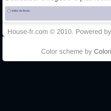
de vos réponse
Index du forum
:he:
Personne pour faire une course de fauteuils roul
House-fr.com © 2010. Powered b
My god, je viens de retomber sur mes dossiers 
Dr House... Quelle époque !
Color scheme by
Colori
Salut tout le monde ! Je me fais un petit après mi
Coucou à tous! House pour toujours yeah!
Coucou, je me suis récemment mis à regarder l
(le sous titrage surtout pour les termes médicaux 
ce forum qui est bien calme depuis la fin de la sér
Allez zou, un peu de ménage aujourd'hui pour eff
spams.