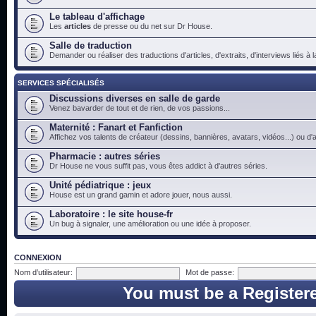
Le tableau d'affichage
Les
articles
de presse ou du net sur Dr House.
Salle de traduction
Demander ou réaliser des traductions d'articles, d'extraits, d'interviews liés à
SERVICES SPÉCIALISÉS
Discussions diverses en salle de garde
Venez bavarder de tout et de rien, de vos passions...
Maternité : Fanart et Fanfiction
Affichez vos talents de créateur (dessins, bannières, avatars, vidéos...) ou d'a
Pharmacie : autres séries
Dr House ne vous suffit pas, vous êtes addict à d'autres séries.
Unité pédiatrique : jeux
House est un grand gamin et adore jouer, nous aussi.
Laboratoire : le site house-fr
Un bug à signaler, une amélioration ou une idée à proposer.
CONNEXION
Nom d’utilisateur:
Mot de passe:
You must be a Register