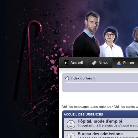
Accueil
News
Forum
Index du forum
Voir les messages sans réponse
•
Voir les sujets a
ACCUEIL DES URGENCES
Hôpital, mode d'emploi
Important
: à lire avant de s'inscrire et 
Bureau des admissions
Faisons connaissance !
Nouvel arrivan