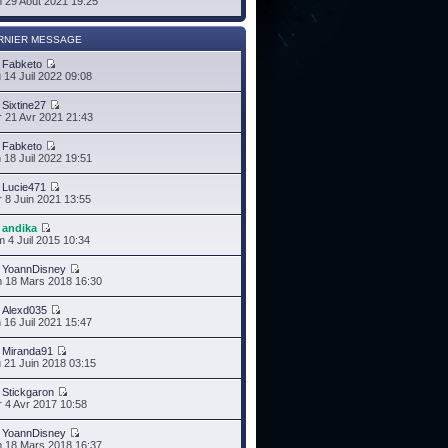
 29 Août 2021 19:25
RNIER MESSAGE
r
Fabketo
 14 Juil 2022 09:08
r
Sixtine27
 21 Avr 2021 21:43
r
Fabketo
 18 Juil 2022 19:51
r
Lucie471
 8 Juin 2021 13:55
r
andika
 4 Juil 2015 10:34
r
YoannDisney
 18 Mars 2018 16:30
r
Alexd035
 16 Juil 2021 15:47
r
Miranda91
 21 Juin 2018 03:15
r
Stickgaron
 4 Avr 2017 10:58
r
YoannDisney
 18 Mars 2018 16:37