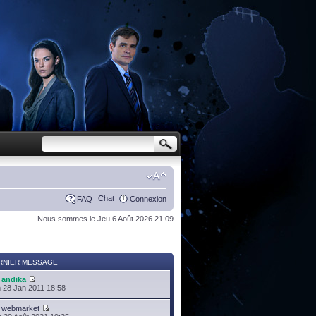
Chat
FAQ
Connexion
Nous sommes le Jeu 6 Août 2026 21:09
RNIER MESSAGE
r
andika
 28 Jan 2011 18:58
r
webmarket