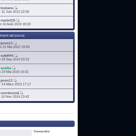
r
louisiana
 11 Juin 2013 22:00
r
martix028
 10 Août 2019 18:20
RNIER MESSAGE
r
jerem13
 21 Mai 2022 19:59
r
soleil444
 29 Sep 2013 03:23
r
andika
 19 Mai 2019 16:02
r
jerem13
 14 Mars 2023 17:17
r
overdoozedj
 10 Nov 2014 23:42
Connectés: