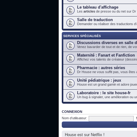
Le tableau d'affichage
Les
articles
de presse ou du net sur Dr
Salle de traduction
Demander ou réaliser des traductions d'ar
SERVICES SPÉCIALISÉS
Discussions diverses en salle 
Venez bavarder de tout et de rien, de vo
Maternité : Fanart et Fanfiction
Affichez vos talents de créateur (dessins
Pharmacie : autres séries
Dr House ne vous suffit pas, vous êtes a
Unité pédiatrique : jeux
House est un grand gamin et adore jouer
Laboratoire : le site house-fr
Un bug à signaler, une amélioration ou u
CONNEXION
Nom d’utilisateur:
House est sur Netflix !