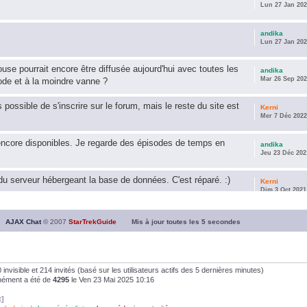
Lun 27 Jan 202
andika
Lun 27 Jan 202
use pourrait encore être diffusée aujourd'hui avec toutes les
andika
Mar 26 Sep 202
ode et à la moindre vanne ?
s possible de s'inscrire sur le forum, mais le reste du site est
Kerni
Mer 7 Déc 2022
encore disponibles. Je regarde des épisodes de temps en
andika
Jeu 23 Déc 202
u serveur hébergeant la base de données. C'est réparé. :)
Kerni
Dim 3 Oct 2021
ous souhaite une année 2021 plus belle que 2020 !
andika
AJAX Chat
© 2007
StarTrekGuide
Mis à jour toutes les
5
secondes
Jeu 21 Jan 202
it les survivor des épisodes issus des saisons 6; 7 et 8 !
andika
Dim 26 Avr 202
, 0 invisible et 214 invités (basé sur les utilisateurs actifs des 5 dernières minutes)
anément a été de
4295
le Ven 23 Mai 2025 10:16
andika
t]
Dim 5 Jan 2020