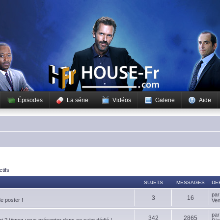
Épisodes
La série
Vidéos
Galerie
Aide
ctifs
SUJETS
MESSAGES
DE
pa
3
16
de poster !
Ven
pa
342
2865
t ? Venez vous présenter dans ce sujet dédié !