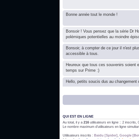
Bonne année tout le monde !
Bonsoir ! Vous pensez que la série Dr Ho
polémiques potentielles au moindre épis
Bonsoir, à compter de ce jour il n'est plu
accessible à tous.
Heureux que tous ces souvenirs soient 
temps sur Prime :)
Hello, petits soucis dus au changement d
Bon, 2020, ça n'a pas trop marché. JE v
J'ai l'impression que nous n'avons pas fa
QUI EST EN LIGNE
Au total, il y a
216
utilisateurs en ligne :: 2 inscrits
Le nombre maximum d’utilisateurs en ligne simult
Bonne année 2020 !
Utilisateurs inscrits :
Baidu [Spider]
,
Google [Bo