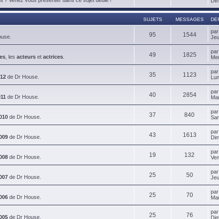
Dim
SUJETS
MESSAGES
DE
pa
95
1544
ouse.
Jeu
pa
49
1825
es
, les
acteurs
et
actrices
.
Mer
pa
35
1123
012
de Dr House.
Lun
pa
40
2854
011
de Dr House.
Mar
pa
37
840
010
de Dr House.
Sam
pa
43
1613
009
de Dr House.
Dim
pa
19
132
008
de Dr House.
Ven
pa
25
50
007
de Dr House.
Jeu
pa
25
70
006
de Dr House.
Mar
pa
25
76
005
de Dr House.
Dim