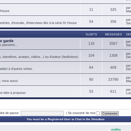
pa
11
325
 House.
Mar
pa
54
356
ticles, d'extraits, d'interviews liés à la série Dr House
Sam
SUJETS
MESSAGES
DE
de garde
pa
116
3567
s passions...
Sam
pa
104
1308
, bannières, avatars, vidéos...) ou d'auteur (fanfictions)
Dim
pa
64
409
ddict à d'autres séries.
Dim
pa
60
23790
, nous aussi.
Mar
pa
53
611
ne idée à proposer.
Lun
Mot de passe:
|
Se souvenir de moi
You must be a Registered User to Chat in the Shoutbox
andika