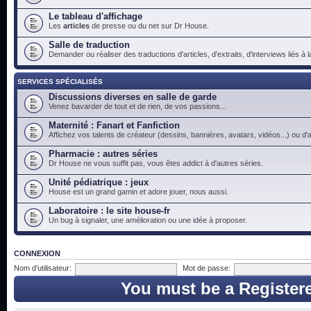
Le tableau d'affichage
Les
articles
de presse ou du net sur Dr House.
Salle de traduction
Demander ou réaliser des traductions d'articles, d'extraits, d'interviews liés à
SERVICES SPÉCIALISÉS
Discussions diverses en salle de garde
Venez bavarder de tout et de rien, de vos passions...
Maternité : Fanart et Fanfiction
Affichez vos talents de créateur (dessins, bannières, avatars, vidéos...) ou d'a
Pharmacie : autres séries
Dr House ne vous suffit pas, vous êtes addict à d'autres séries.
Unité pédiatrique : jeux
House est un grand gamin et adore jouer, nous aussi.
Laboratoire : le site house-fr
Un bug à signaler, une amélioration ou une idée à proposer.
CONNEXION
Nom d’utilisateur:
Mot de passe:
You must be a Register