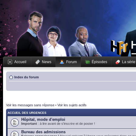
Accueil
News
Forum
Épisodes
La série
Index du forum
Voir les messages sans réponse
•
Voir les sujets actifs
ACCUEIL DES URGENCES
Hôpital, mode d'emploi
Important
: à lire avant de s'inscrire et de poster !
Bureau des admissions
Faisons connaissance !
Nouvel arrivant ? Venez vous présenter dans ce suj