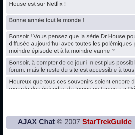
House est sur Netflix !
Bonne année tout le monde !
Bonsoir ! Vous pensez que la série Dr House pou
diffusée aujourd'hui avec toutes les polémiques 
moindre épisode et à la moindre vanne ?
Bonsoir, à compter de ce jour il n'est plus possibl
forum, mais le reste du site est accessible à tous
Heureux que tous ces souvenirs soient encore d
regarde des épisodes de temps en temps sur Pri
Hello, petits soucis dus au changement du serve
base de données. C'est réparé. :)
Bon, 2020, ça n'a pas trop marché. JE vous sou
AJAX Chat
© 2007
StarTrekGuide
2021 plus belle que 2020 !