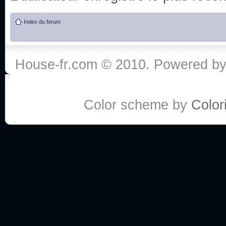
de vos réponse
Index du forum
:he:
Personne pour faire une course de fauteuils roul
House-fr.com © 2010. Powered b
My god, je viens de retomber sur mes dossiers 
Dr House... Quelle époque !
Color scheme by
Colori
Salut tout le monde ! Je me fais un petit après mi
Coucou à tous! House pour toujours yeah!
Coucou, je me suis récemment mis à regarder l
(le sous titrage surtout pour les termes médicaux 
ce forum qui est bien calme depuis la fin de la sér
Allez zou, un peu de ménage aujourd'hui pour eff
spams.