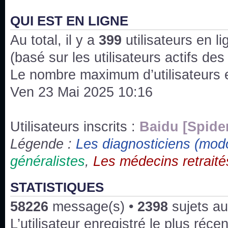
J'ai l'impression que nous n'avons pas fait les s
issus des saisons 6; 7 et 8 !
QUI EST EN LIGNE
Au total, il y a
Bonne année 2020 !
399
utilisateurs en lig
(basé sur les utilisateurs actifs de
Bonne année 2019 !
Le nombre maximum d’utilisateurs 
Ven 23 Mai 2025 10:16
Joyeux Noël !
Bonne année tout le monde !
Utilisateurs inscrits :
Baidu [Spide
Légende :
Les diagnosticiens (mod
Un peu de ménage, spams supprimés. Depuis 
généralistes
,
Les médecins retraité
chaines françaises diffusent House, HD1 et TMC
Salut ! T'as plus de précisions sur l'épisode ? 
STATISTIQUES
3x24 Human Error mais je suis pas sur
58226
message(s) •
2398
sujets au
Bonjour j'aimerais que l'on m'aide à trouver un é
L’utilisateur enregistré le plus réce
qu'une personne fait un arrêt cardiaque mais res