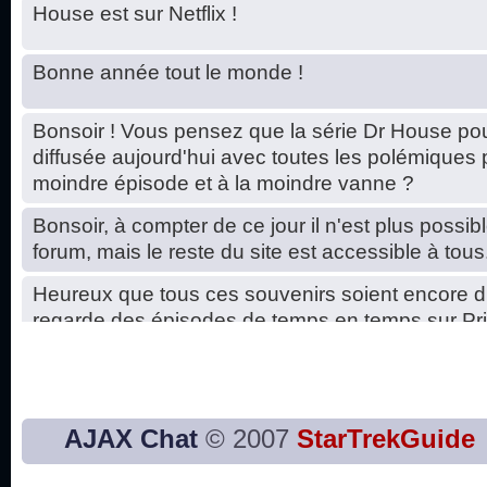
House est sur Netflix !
Bonne année tout le monde !
Bonsoir ! Vous pensez que la série Dr House pou
diffusée aujourd'hui avec toutes les polémiques 
moindre épisode et à la moindre vanne ?
Bonsoir, à compter de ce jour il n'est plus possibl
forum, mais le reste du site est accessible à tous
Heureux que tous ces souvenirs soient encore d
regarde des épisodes de temps en temps sur Pri
Hello, petits soucis dus au changement du serve
base de données. C'est réparé. :)
Bon, 2020, ça n'a pas trop marché. JE vous sou
AJAX Chat
© 2007
StarTrekGuide
2021 plus belle que 2020 !