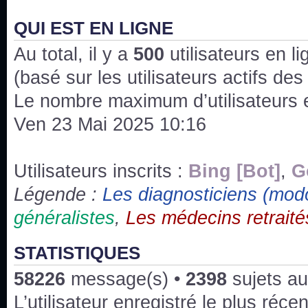
J'ai l'impression que nous n'avons pas fait les s
issus des saisons 6; 7 et 8 !
QUI EST EN LIGNE
Au total, il y a
Bonne année 2020 !
500
utilisateurs en lig
(basé sur les utilisateurs actifs de
Bonne année 2019 !
Le nombre maximum d’utilisateurs 
Ven 23 Mai 2025 10:16
Joyeux Noël !
Bonne année tout le monde !
Utilisateurs inscrits :
Bing [Bot]
,
G
Légende :
Les diagnosticiens (mod
Un peu de ménage, spams supprimés. Depuis 
généralistes
,
Les médecins retraité
chaines françaises diffusent House, HD1 et TMC
Salut ! T'as plus de précisions sur l'épisode ? 
STATISTIQUES
3x24 Human Error mais je suis pas sur
58226
message(s) •
2398
sujets au
Bonjour j'aimerais que l'on m'aide à trouver un é
L’utilisateur enregistré le plus réce
qu'une personne fait un arrêt cardiaque mais res