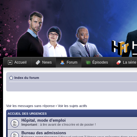
Accueil
News
Forum
Épisodes
La série
Index du forum
Voir les messages sans réponse
•
Voir les sujets actifs
ACCUEIL DES URGENCES
Hôpital, mode d'emploi
Important
: à lire avant de s'inscrire et de poster !
Bureau des admissions
Faisons connaissance !
Nouvel arrivant ? Venez vous présenter dans ce suj