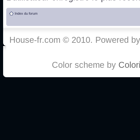
de vos réponse
Index du forum
:he:
Personne pour faire une course de fauteuils roul
House-fr.com © 2010. Powered b
My god, je viens de retomber sur mes dossiers 
Dr House... Quelle époque !
Color scheme by
Colori
Salut tout le monde ! Je me fais un petit après mi
Coucou à tous! House pour toujours yeah!
Coucou, je me suis récemment mis à regarder l
(le sous titrage surtout pour les termes médicaux 
ce forum qui est bien calme depuis la fin de la sér
Allez zou, un peu de ménage aujourd'hui pour eff
spams.