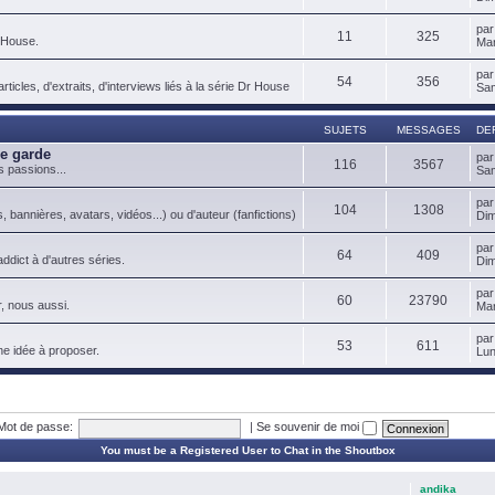
pa
11
325
 House.
Mar
pa
54
356
ticles, d'extraits, d'interviews liés à la série Dr House
Sam
SUJETS
MESSAGES
DE
de garde
pa
116
3567
s passions...
Sam
pa
104
1308
, bannières, avatars, vidéos...) ou d'auteur (fanfictions)
Dim
pa
64
409
ddict à d'autres séries.
Dim
pa
60
23790
, nous aussi.
Mar
pa
53
611
ne idée à proposer.
Lun
Mot de passe:
|
Se souvenir de moi
You must be a Registered User to Chat in the Shoutbox
andika