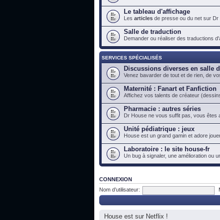
Le tableau d'affichage
Les
articles
de presse ou du net sur Dr
Salle de traduction
Demander ou réaliser des traductions d'ar
SERVICES SPÉCIALISÉS
Discussions diverses en salle 
Venez bavarder de tout et de rien, de vo
Maternité : Fanart et Fanfiction
Affichez vos talents de créateur (dessins
Pharmacie : autres séries
Dr House ne vous suffit pas, vous êtes a
Unité pédiatrique : jeux
House est un grand gamin et adore jouer
Laboratoire : le site house-fr
Un bug à signaler, une amélioration ou u
CONNEXION
Nom d’utilisateur:
House est sur Netflix !