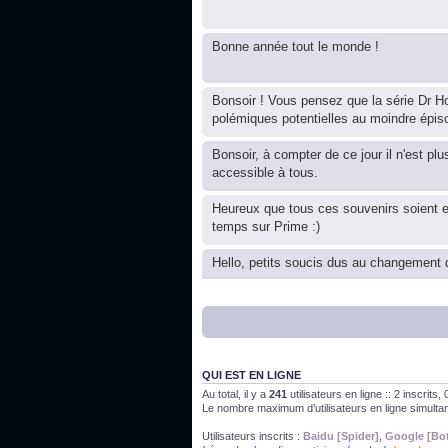
Bonne année tout le monde !
Bonsoir ! Vous pensez que la série Dr Ho
polémiques potentielles au moindre épis
Bonsoir, à compter de ce jour il n'est plu
accessible à tous.
Heureux que tous ces souvenirs soient 
temps sur Prime :)
Hello, petits soucis dus au changement d
Bon, 2020, ça n'a pas trop marché. JE v
J'ai l'impression que nous n'avons pas fa
QUI EST EN LIGNE
Au total, il y a
241
utilisateurs en ligne :: 2 inscrits
Le nombre maximum d’utilisateurs en ligne simult
Bonne année 2020 !
Utilisateurs inscrits :
Baidu [Spider]
,
Google [Bo