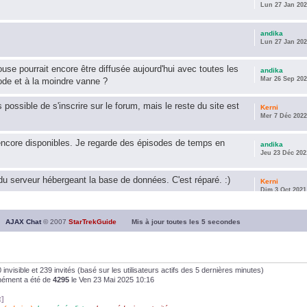
Lun 27 Jan 202
andika
Lun 27 Jan 202
use pourrait encore être diffusée aujourd'hui avec toutes les
andika
Mar 26 Sep 202
ode et à la moindre vanne ?
s possible de s'inscrire sur le forum, mais le reste du site est
Kerni
Mer 7 Déc 2022
encore disponibles. Je regarde des épisodes de temps en
andika
Jeu 23 Déc 202
u serveur hébergeant la base de données. C'est réparé. :)
Kerni
Dim 3 Oct 2021
ous souhaite une année 2021 plus belle que 2020 !
andika
AJAX Chat
© 2007
StarTrekGuide
Mis à jour toutes les
5
secondes
Jeu 21 Jan 202
it les survivor des épisodes issus des saisons 6; 7 et 8 !
andika
Dim 26 Avr 202
, 0 invisible et 239 invités (basé sur les utilisateurs actifs des 5 dernières minutes)
anément a été de
4295
le Ven 23 Mai 2025 10:16
andika
t]
Dim 5 Jan 2020