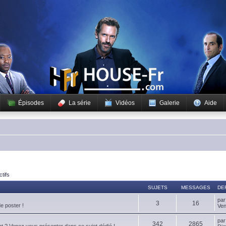
Épisodes
La série
Vidéos
Galerie
Aide
ctifs
SUJETS
MESSAGES
DE
pa
3
16
de poster !
Ven
pa
342
2865
t ? Venez vous présenter dans ce sujet dédié !