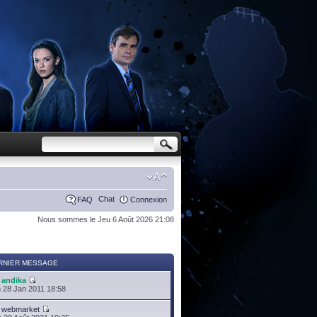
Chat
FAQ
Connexion
Nous sommes le Jeu 6 Août 2026 21:08
RNIER MESSAGE
r
andika
 28 Jan 2011 18:58
r
webmarket