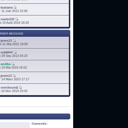
r
louisiana
 11 Juin 2013 22:00
r
martix028
 10 Août 2019 18:20
RNIER MESSAGE
r
jerem13
 21 Mai 2022 19:59
r
soleil444
 29 Sep 2013 03:23
r
andika
 19 Mai 2019 16:02
r
jerem13
 14 Mars 2023 17:17
r
overdoozedj
 10 Nov 2014 23:42
Connectés: