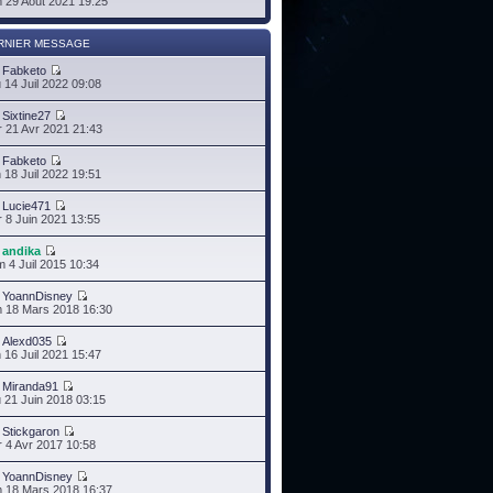
 29 Août 2021 19:25
RNIER MESSAGE
r
Fabketo
 14 Juil 2022 09:08
r
Sixtine27
 21 Avr 2021 21:43
r
Fabketo
 18 Juil 2022 19:51
r
Lucie471
 8 Juin 2021 13:55
r
andika
 4 Juil 2015 10:34
r
YoannDisney
 18 Mars 2018 16:30
r
Alexd035
 16 Juil 2021 15:47
r
Miranda91
 21 Juin 2018 03:15
r
Stickgaron
 4 Avr 2017 10:58
r
YoannDisney
 18 Mars 2018 16:37