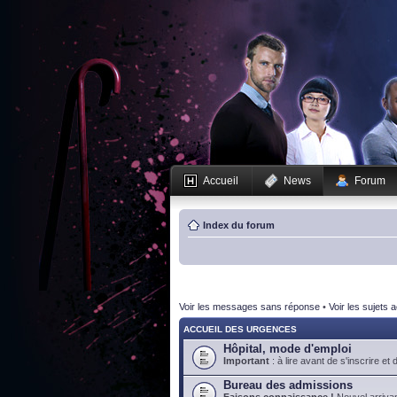
Accueil
News
Forum
Index du forum
Voir les messages sans réponse
•
Voir les sujets a
ACCUEIL DES URGENCES
Hôpital, mode d'emploi
Important
: à lire avant de s'inscrire et 
Bureau des admissions
Faisons connaissance !
Nouvel arrivan