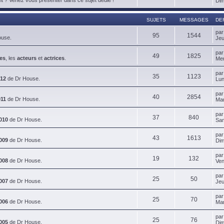
Dim
SUJETS
MESSAGES
DE
pa
95
1544
ouse.
Jeu
pa
49
1825
es
, les
acteurs
et
actrices
.
Mer
pa
35
1123
012
de Dr House.
Lun
pa
40
2854
011
de Dr House.
Mar
pa
37
840
010
de Dr House.
Sam
pa
43
1613
009
de Dr House.
Dim
pa
19
132
008
de Dr House.
Ven
pa
25
50
007
de Dr House.
Jeu
pa
25
70
006
de Dr House.
Mar
pa
25
76
005
de Dr House.
Dim