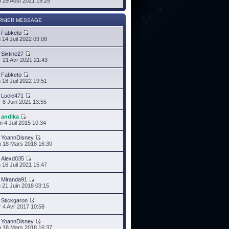
 29 Août 2021 19:25
RNIER MESSAGE
r
Fabketo
 14 Juil 2022 09:08
r
Sixtine27
 21 Avr 2021 21:43
r
Fabketo
 18 Juil 2022 19:51
r
Lucie471
 8 Juin 2021 13:55
r
andika
 4 Juil 2015 10:34
r
YoannDisney
 18 Mars 2018 16:30
r
Alexd035
 16 Juil 2021 15:47
r
Miranda91
 21 Juin 2018 03:15
r
Stickgaron
 4 Avr 2017 10:58
r
YoannDisney
 18 Mars 2018 16:37