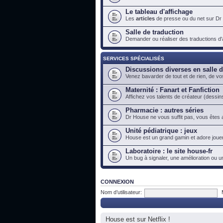
Le tableau d'affichage
Les
articles
de presse ou du net sur Dr
Salle de traduction
Demander ou réaliser des traductions d'ar
SERVICES SPÉCIALISÉS
Discussions diverses en salle 
Venez bavarder de tout et de rien, de vo
Maternité : Fanart et Fanfiction
Affichez vos talents de créateur (dessins
Pharmacie : autres séries
Dr House ne vous suffit pas, vous êtes a
Unité pédiatrique : jeux
House est un grand gamin et adore jouer
Laboratoire : le site house-fr
Un bug à signaler, une amélioration ou u
CONNEXION
Nom d’utilisateur:
House est sur Netflix !