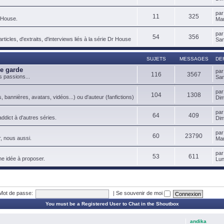
pa
11
325
 House.
Mar
pa
54
356
ticles, d'extraits, d'interviews liés à la série Dr House
Sam
SUJETS
MESSAGES
DE
de garde
pa
116
3567
s passions...
Sam
pa
104
1308
, bannières, avatars, vidéos...) ou d'auteur (fanfictions)
Dim
pa
64
409
ddict à d'autres séries.
Dim
pa
60
23790
, nous aussi.
Mar
pa
53
611
ne idée à proposer.
Lun
Mot de passe:
|
Se souvenir de moi
You must be a Registered User to Chat in the Shoutbox
andika