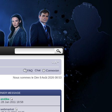
Chat
FAQ
Connexion
Nous sommes le Dim 9 Août 2026 08:53
RNIER MESSAGE
r
andika
 28 Jan 2011 18:58
r
webmarket