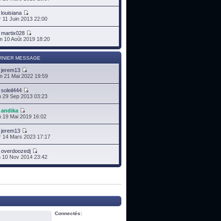
r
louisiana
 11 Juin 2013 22:00
r
martix028
 10 Août 2019 18:20
RNIER MESSAGE
r
jerem13
 21 Mai 2022 19:59
r
soleil444
 29 Sep 2013 03:23
r
andika
 19 Mai 2019 16:02
r
jerem13
 14 Mars 2023 17:17
r
overdoozedj
 10 Nov 2014 23:42
Connectés: