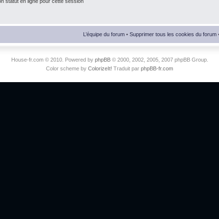
 statut en ligne pour cette session
L’équipe du forum
•
Supprimer tous les cookies du forum
House-fr.com © 2010. Powered by
phpBB
© 2000, 2002, 2005, 2007 phpBB Group.
Color scheme by
ColorizeIt!
Traduit par
phpBB-fr.com