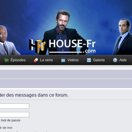
Épisodes
La série
Vidéos
Galerie
Aide
iter des messages dans ce forum.
n mot de passe
r de moi