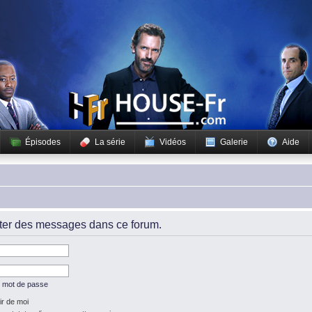
Épisodes
La série
Vidéos
Galerie
Aide
iter des messages dans ce forum.
n mot de passe
r de moi