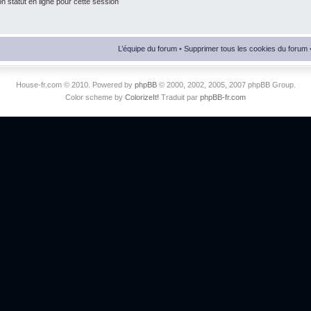
 statut en ligne pour cette session
L’équipe du forum
•
Supprimer tous les cookies du forum
House-fr.com © 2010. Powered by
phpBB
© 2000, 2002, 2005, 2007 phpBB Group.
Color scheme by
ColorizeIt!
Traduit par
phpBB-fr.com