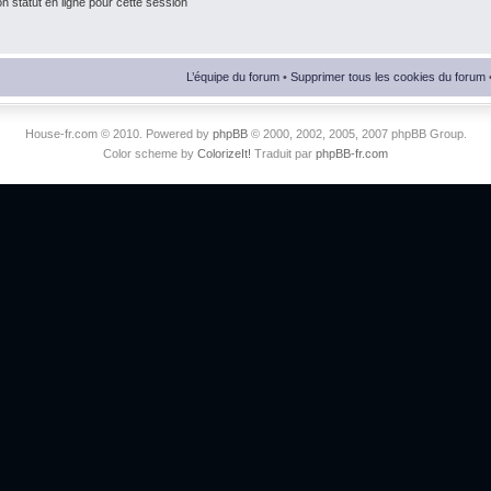
 statut en ligne pour cette session
L’équipe du forum
•
Supprimer tous les cookies du forum
House-fr.com © 2010. Powered by
phpBB
© 2000, 2002, 2005, 2007 phpBB Group.
Color scheme by
ColorizeIt!
Traduit par
phpBB-fr.com