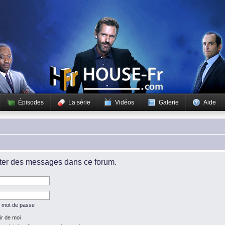
Épisodes
La série
Vidéos
Galerie
Aide
iter des messages dans ce forum.
n mot de passe
r de moi