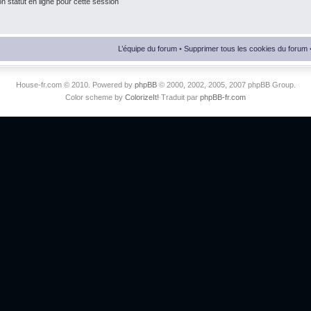
 statut en ligne pour cette session
L’équipe du forum
•
Supprimer tous les cookies du forum
House-fr.com © 2010. Powered by
phpBB
© 2000, 2002, 2005, 2007 phpBB Group.
Color scheme by
ColorizeIt!
Traduit par
phpBB-fr.com