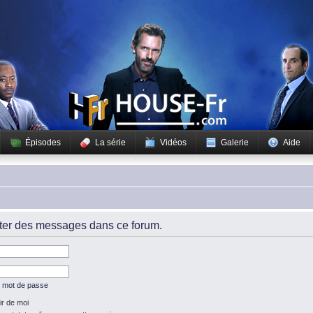
Épisodes
La série
Vidéos
Galerie
Aide
iter des messages dans ce forum.
n mot de passe
r de moi