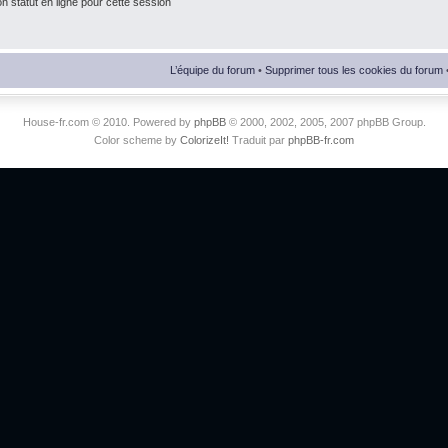
 statut en ligne pour cette session
L’équipe du forum
•
Supprimer tous les cookies du forum
House-fr.com © 2010. Powered by
phpBB
© 2000, 2002, 2005, 2007 phpBB Group.
Color scheme by
ColorizeIt!
Traduit par
phpBB-fr.com