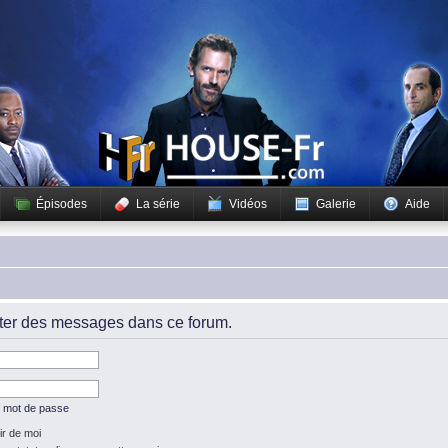
Épisodes
La série
Vidéos
Galerie
Aide
iter des messages dans ce forum.
n mot de passe
r de moi