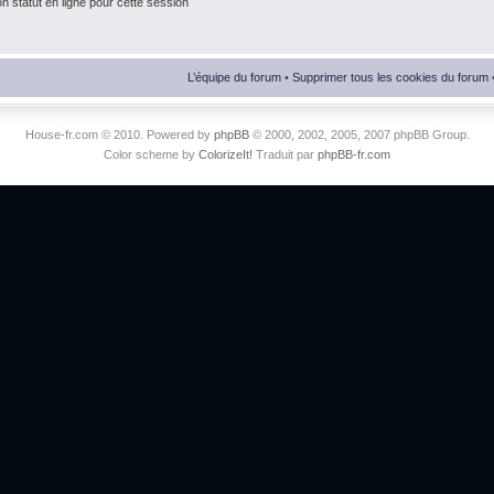
 statut en ligne pour cette session
L’équipe du forum
•
Supprimer tous les cookies du forum
House-fr.com © 2010. Powered by
phpBB
© 2000, 2002, 2005, 2007 phpBB Group.
Color scheme by
ColorizeIt!
Traduit par
phpBB-fr.com