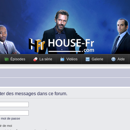
Épisodes
La série
Vidéos
Galerie
Aide
iter des messages dans ce forum.
n mot de passe
r de moi