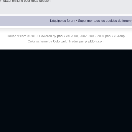
 statut en ligne pour cette session
L’équipe du forum
•
Supprimer tous les cookies du forum
House-fr.com © 2010. Powered by
phpBB
© 2000, 2002, 2005, 2007 phpBB Group.
Color scheme by
ColorizeIt!
Traduit par
phpBB-fr.com