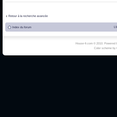
Retour à la recherche avancée
L’
Index du forum
House-fr.com © 2010. Powered
Color scheme by