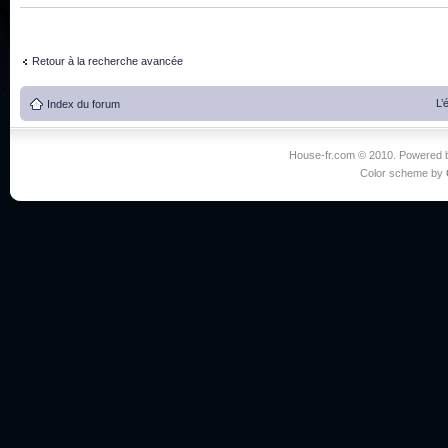
Retour à la recherche avancée
L’
Index du forum
House-fr.com © 2010. Powered
Color scheme by