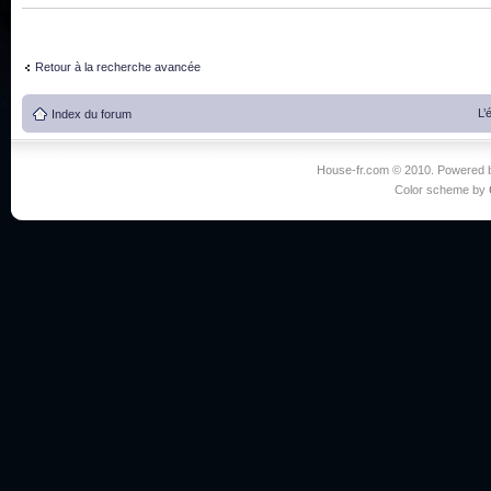
Retour à la recherche avancée
L’
Index du forum
House-fr.com © 2010. Powered
Color scheme by