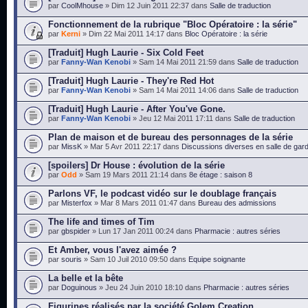
par
CoolMhouse
» Dim 12 Juin 2011 22:37 dans
Salle de traduction
Fonctionnement de la rubrique "Bloc Opératoire : la série"
par
Kerni
» Dim 22 Mai 2011 14:17 dans
Bloc Opératoire : la série
[Traduit] Hugh Laurie - Six Cold Feet
par
Fanny-Wan Kenobi
» Sam 14 Mai 2011 21:59 dans
Salle de traduction
[Traduit] Hugh Laurie - They're Red Hot
par
Fanny-Wan Kenobi
» Sam 14 Mai 2011 14:06 dans
Salle de traduction
[Traduit] Hugh Laurie - After You've Gone.
par
Fanny-Wan Kenobi
» Jeu 12 Mai 2011 17:11 dans
Salle de traduction
Plan de maison et de bureau des personnages de la série
par
MissK
» Mar 5 Avr 2011 22:17 dans
Discussions diverses en salle de gar
[spoilers] Dr House : évolution de la série
par
Odd
» Sam 19 Mars 2011 21:14 dans
8e étage : saison 8
Parlons VF, le podcast vidéo sur le doublage français
par
Misterfox
» Mar 8 Mars 2011 01:47 dans
Bureau des admissions
The life and times of Tim
par
gbspider
» Lun 17 Jan 2011 00:24 dans
Pharmacie : autres séries
Et Amber, vous l'avez aimée ?
par
souris
» Sam 10 Juil 2010 09:50 dans
Equipe soignante
La belle et la bête
par
Doguinous
» Jeu 24 Juin 2010 18:10 dans
Pharmacie : autres séries
Figurines réalisés par la société Golem Creation