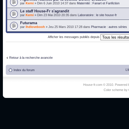
par
Kerni
» Dim 6 Juin 2010 14:37 dans
Maternité : Fanart et Fanfiction
Le staff House-Fr s'agrandit
par
Kerni
» Dim 23 Mai 2010 20:35 dans
Laboratoire : le site house-fr
Futurama
par
lhdlovebooh
» Jeu 25 Mars 2010 17:28 dans
Pharmacie : autres séries
Afficher les messages publiés depuis
Retour à la recherche avancée
L’
Index du forum
House-fr.com © 2010. Powered
Color scheme by