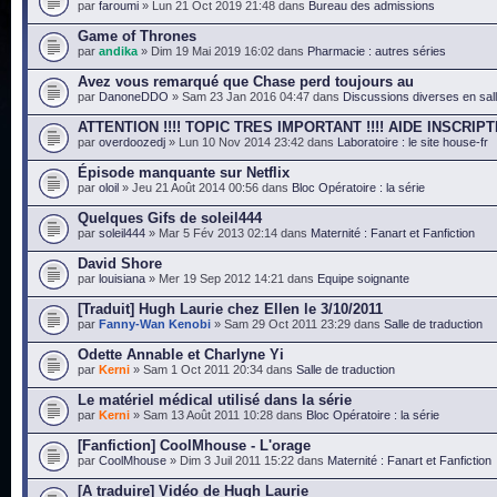
par
faroumi
» Lun 21 Oct 2019 21:48 dans
Bureau des admissions
Game of Thrones
par
andika
» Dim 19 Mai 2019 16:02 dans
Pharmacie : autres séries
Avez vous remarqué que Chase perd toujours au
par
DanoneDDO
» Sam 23 Jan 2016 04:47 dans
Discussions diverses en sal
ATTENTION !!!! TOPIC TRES IMPORTANT !!!! AIDE INSCRIPT
par
overdoozedj
» Lun 10 Nov 2014 23:42 dans
Laboratoire : le site house-fr
Épisode manquante sur Netflix
par
oloil
» Jeu 21 Août 2014 00:56 dans
Bloc Opératoire : la série
Quelques Gifs de soleil444
par
soleil444
» Mar 5 Fév 2013 02:14 dans
Maternité : Fanart et Fanfiction
David Shore
par
louisiana
» Mer 19 Sep 2012 14:21 dans
Equipe soignante
[Traduit] Hugh Laurie chez Ellen le 3/10/2011
par
Fanny-Wan Kenobi
» Sam 29 Oct 2011 23:29 dans
Salle de traduction
Odette Annable et Charlyne Yi
par
Kerni
» Sam 1 Oct 2011 20:34 dans
Salle de traduction
Le matériel médical utilisé dans la série
par
Kerni
» Sam 13 Août 2011 10:28 dans
Bloc Opératoire : la série
[Fanfiction] CoolMhouse - L'orage
par
CoolMhouse
» Dim 3 Juil 2011 15:22 dans
Maternité : Fanart et Fanfiction
[A traduire] Vidéo de Hugh Laurie