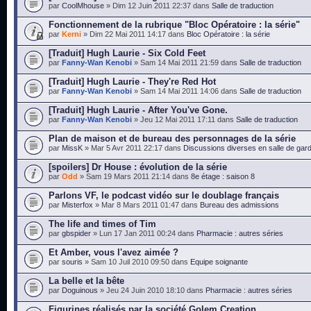
par
CoolMhouse
» Dim 12 Juin 2011 22:37 dans
Salle de traduction
Fonctionnement de la rubrique "Bloc Opératoire : la série"
par
Kerni
» Dim 22 Mai 2011 14:17 dans
Bloc Opératoire : la série
[Traduit] Hugh Laurie - Six Cold Feet
par
Fanny-Wan Kenobi
» Sam 14 Mai 2011 21:59 dans
Salle de traduction
[Traduit] Hugh Laurie - They're Red Hot
par
Fanny-Wan Kenobi
» Sam 14 Mai 2011 14:06 dans
Salle de traduction
[Traduit] Hugh Laurie - After You've Gone.
par
Fanny-Wan Kenobi
» Jeu 12 Mai 2011 17:11 dans
Salle de traduction
Plan de maison et de bureau des personnages de la série
par
MissK
» Mar 5 Avr 2011 22:17 dans
Discussions diverses en salle de gar
[spoilers] Dr House : évolution de la série
par
Odd
» Sam 19 Mars 2011 21:14 dans
8e étage : saison 8
Parlons VF, le podcast vidéo sur le doublage français
par
Misterfox
» Mar 8 Mars 2011 01:47 dans
Bureau des admissions
The life and times of Tim
par
gbspider
» Lun 17 Jan 2011 00:24 dans
Pharmacie : autres séries
Et Amber, vous l'avez aimée ?
par
souris
» Sam 10 Juil 2010 09:50 dans
Equipe soignante
La belle et la bête
par
Doguinous
» Jeu 24 Juin 2010 18:10 dans
Pharmacie : autres séries
Figurines réalisés par la société Golem Creation