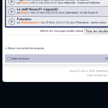
par
Kerni
» Dim 6 Juin 2010 14:37 dans
Maternité : Fanart et Fanfiction
Le staff House-Fr s'agrandit
par
Kerni
» Dim 23 Mai 2010 20:35 dans
Laboratoire : le site house-fr
Futurama
par
lhdlovebooh
» Jeu 25 Mars 2010 17:28 dans
Pharmacie : autres séries
Afficher les messages publiés depuis
Retour à la recherche avancée
L’
Index du forum
House-fr.com © 2010. Powered
Color scheme by