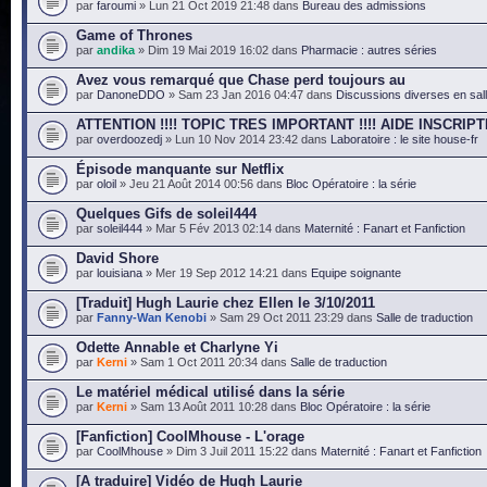
par
faroumi
» Lun 21 Oct 2019 21:48 dans
Bureau des admissions
Game of Thrones
par
andika
» Dim 19 Mai 2019 16:02 dans
Pharmacie : autres séries
Avez vous remarqué que Chase perd toujours au
par
DanoneDDO
» Sam 23 Jan 2016 04:47 dans
Discussions diverses en sal
ATTENTION !!!! TOPIC TRES IMPORTANT !!!! AIDE INSCRIPT
par
overdoozedj
» Lun 10 Nov 2014 23:42 dans
Laboratoire : le site house-fr
Épisode manquante sur Netflix
par
oloil
» Jeu 21 Août 2014 00:56 dans
Bloc Opératoire : la série
Quelques Gifs de soleil444
par
soleil444
» Mar 5 Fév 2013 02:14 dans
Maternité : Fanart et Fanfiction
David Shore
par
louisiana
» Mer 19 Sep 2012 14:21 dans
Equipe soignante
[Traduit] Hugh Laurie chez Ellen le 3/10/2011
par
Fanny-Wan Kenobi
» Sam 29 Oct 2011 23:29 dans
Salle de traduction
Odette Annable et Charlyne Yi
par
Kerni
» Sam 1 Oct 2011 20:34 dans
Salle de traduction
Le matériel médical utilisé dans la série
par
Kerni
» Sam 13 Août 2011 10:28 dans
Bloc Opératoire : la série
[Fanfiction] CoolMhouse - L'orage
par
CoolMhouse
» Dim 3 Juil 2011 15:22 dans
Maternité : Fanart et Fanfiction
[A traduire] Vidéo de Hugh Laurie