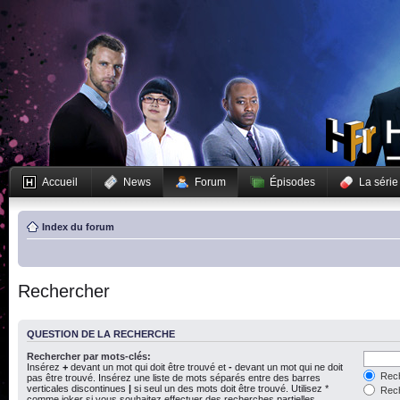
Accueil
News
Forum
Épisodes
La série
Index du forum
Rechercher
QUESTION DE LA RECHERCHE
Rechercher par mots-clés:
Insérez
+
devant un mot qui doit être trouvé et
-
devant un mot qui ne doit
Rech
pas être trouvé. Insérez une liste de mots séparés entre des barres
verticales discontinues
|
si seul un des mots doit être trouvé. Utilisez *
Rech
comme joker si vous souhaitez effectuer des recherches partielles.