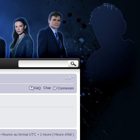
Chat
FAQ
Connexion
• Heures au format UTC + 1 heure [ Heure d’été ]