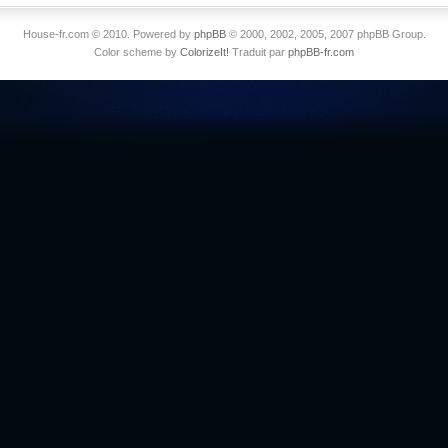
House-fr.com © 2010. Powered by
phpBB
© 2000, 2002, 2005, 2007 phpBB Group.
Color scheme by
ColorizeIt!
Traduit par
phpBB-fr.com