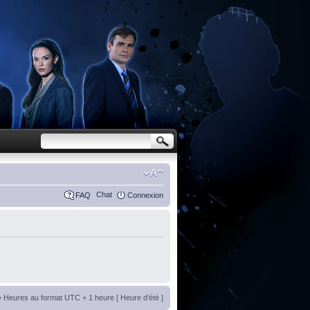
Chat
FAQ
Connexion
• Heures au format UTC + 1 heure [ Heure d’été ]