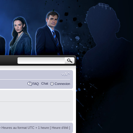
Chat
FAQ
Connexion
• Heures au format UTC + 1 heure [ Heure d’été ]