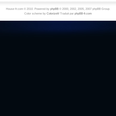
House-fr.com © 2010. Powered by
phpBB
© 2000, 2002, 2005, 2007 phpBB Group.
Color scheme by
ColorizeIt!
Traduit par
phpBB-fr.com