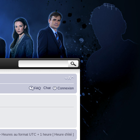
Chat
FAQ
Connexion
• Heures au format UTC + 1 heure [ Heure d’été ]