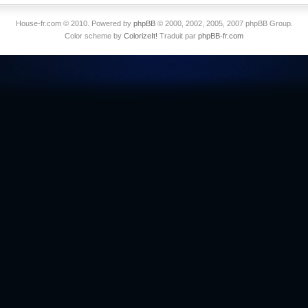
House-fr.com © 2010. Powered by
phpBB
© 2000, 2002, 2005, 2007 phpBB Group.
Color scheme by
ColorizeIt!
Traduit par
phpBB-fr.com