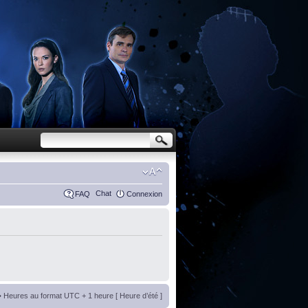
Chat
FAQ
Connexion
• Heures au format UTC + 1 heure [ Heure d’été ]