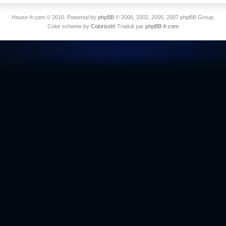
House-fr.com © 2010. Powered by
phpBB
© 2000, 2002, 2005, 2007 phpBB Group.
Color scheme by
ColorizeIt!
Traduit par
phpBB-fr.com