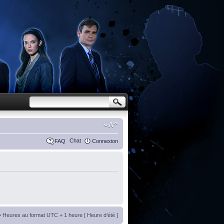
Chat
FAQ
Connexion
• Heures au format UTC + 1 heure [ Heure d’été ]