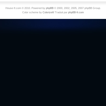
House-fr.com © 2010. Powered by
phpBB
© 2000, 2002, 2005, 2007 phpBB Group.
Color scheme by
ColorizeIt!
Traduit par
phpBB-fr.com