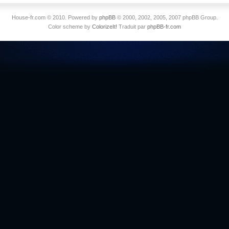
House-fr.com © 2010. Powered by
phpBB
© 2000, 2002, 2005, 2007 phpBB Group.
Color scheme by
ColorizeIt!
Traduit par
phpBB-fr.com