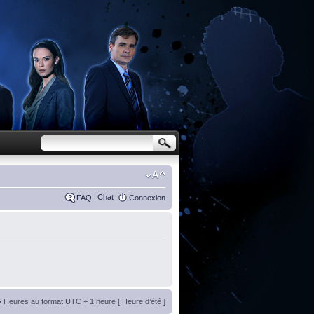
Chat
FAQ
Connexion
• Heures au format UTC + 1 heure [ Heure d’été ]