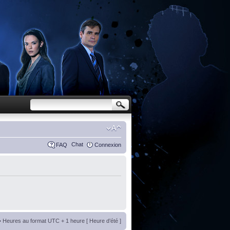
Chat
FAQ
Connexion
• Heures au format UTC + 1 heure [ Heure d’été ]