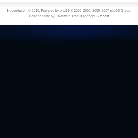
House-fr.com © 2010. Powered by
phpBB
© 2000, 2002, 2005, 2007 phpBB Group.
Color scheme by
ColorizeIt!
Traduit par
phpBB-fr.com