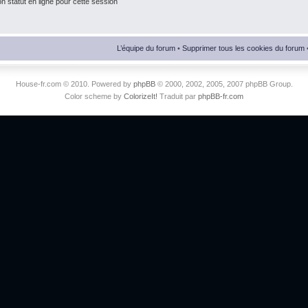
 statut en ligne pour cette session
L’équipe du forum
•
Supprimer tous les cookies du forum
House-fr.com © 2010. Powered by
phpBB
© 2000, 2002, 2005, 2007 phpBB Group.
Color scheme by
ColorizeIt!
Traduit par
phpBB-fr.com