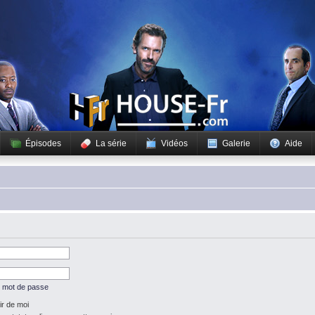
Épisodes
La série
Vidéos
Galerie
Aide
n mot de passe
r de moi