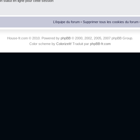
 statut en ligne pour cette session
L’équipe du forum
•
Supprimer tous les cookies du forum
House-fr.com © 2010. Powered by
phpBB
© 2000, 2002, 2005, 2007 phpBB Group.
Color scheme by
ColorizeIt!
Traduit par
phpBB-fr.com