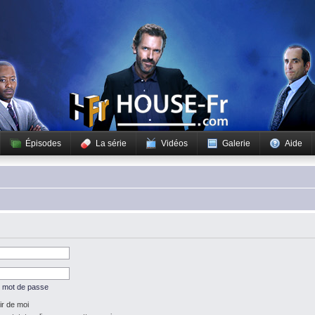
Épisodes
La série
Vidéos
Galerie
Aide
n mot de passe
r de moi