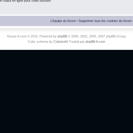
 statut en ligne pour cette session
L’équipe du forum
•
Supprimer tous les cookies du forum
House-fr.com © 2010. Powered by
phpBB
© 2000, 2002, 2005, 2007 phpBB Group.
Color scheme by
ColorizeIt!
Traduit par
phpBB-fr.com