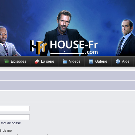
Épisodes
La série
Vidéos
Galerie
Aide
n mot de passe
r de moi