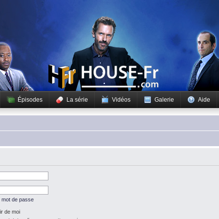
Épisodes
La série
Vidéos
Galerie
Aide
n mot de passe
r de moi