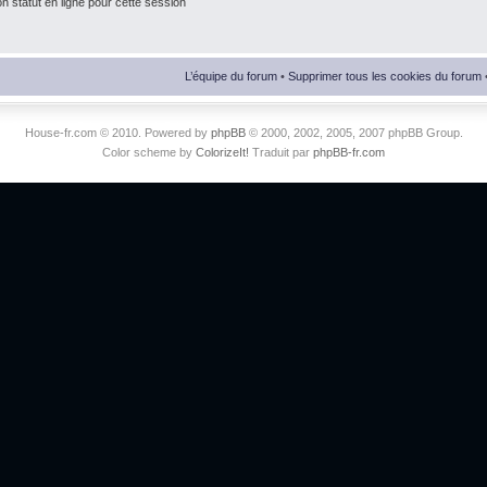
 statut en ligne pour cette session
L’équipe du forum
•
Supprimer tous les cookies du forum
House-fr.com © 2010. Powered by
phpBB
© 2000, 2002, 2005, 2007 phpBB Group.
Color scheme by
ColorizeIt!
Traduit par
phpBB-fr.com