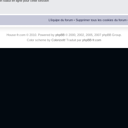
 statut en ligne pour cette session
L’équipe du forum
•
Supprimer tous les cookies du forum
House-fr.com © 2010. Powered by
phpBB
© 2000, 2002, 2005, 2007 phpBB Group.
Color scheme by
ColorizeIt!
Traduit par
phpBB-fr.com