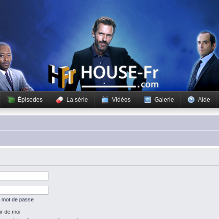
Épisodes
La série
Vidéos
Galerie
Aide
n mot de passe
r de moi