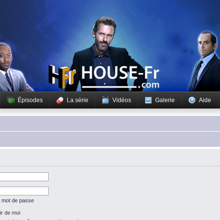
Épisodes
La série
Vidéos
Galerie
Aide
n mot de passe
r de moi