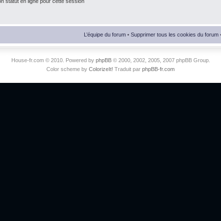
 statut en ligne pour cette session
L’équipe du forum
•
Supprimer tous les cookies du forum
House-fr.com © 2010. Powered by
phpBB
© 2000, 2002, 2005, 2007 phpBB Group.
Color scheme by
ColorizeIt!
Traduit par
phpBB-fr.com