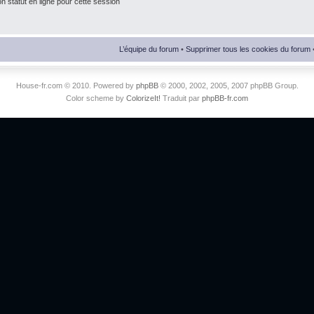
 statut en ligne pour cette session
L’équipe du forum
•
Supprimer tous les cookies du forum
House-fr.com © 2010. Powered by
phpBB
© 2000, 2002, 2005, 2007 phpBB Group.
Color scheme by
ColorizeIt!
Traduit par
phpBB-fr.com