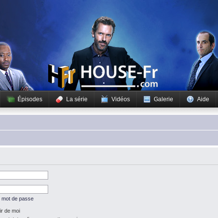
Épisodes
La série
Vidéos
Galerie
Aide
n mot de passe
r de moi