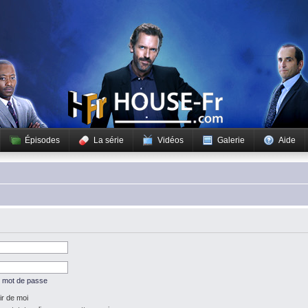
Épisodes
La série
Vidéos
Galerie
Aide
n mot de passe
r de moi