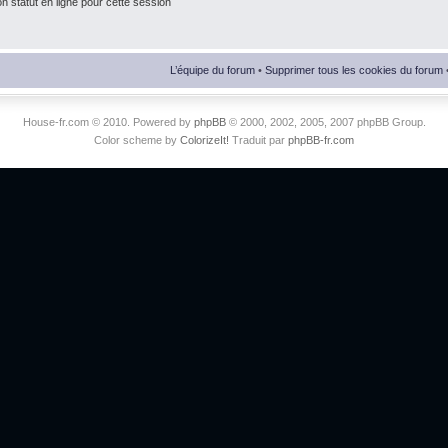
 statut en ligne pour cette session
L’équipe du forum
•
Supprimer tous les cookies du forum
House-fr.com © 2010. Powered by
phpBB
© 2000, 2002, 2005, 2007 phpBB Group.
Color scheme by
ColorizeIt!
Traduit par
phpBB-fr.com