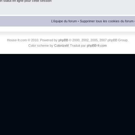
 statut en ligne pour cette session
L’équipe du forum
•
Supprimer tous les cookies du forum
House-fr.com © 2010. Powered by
phpBB
© 2000, 2002, 2005, 2007 phpBB Group.
Color scheme by
ColorizeIt!
Traduit par
phpBB-fr.com