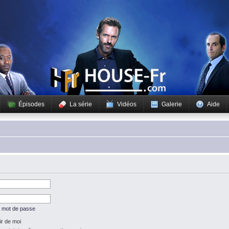
Épisodes
La série
Vidéos
Galerie
Aide
n mot de passe
r de moi