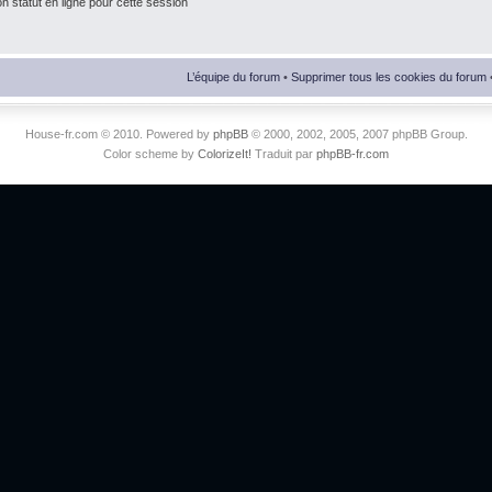
 statut en ligne pour cette session
L’équipe du forum
•
Supprimer tous les cookies du forum
House-fr.com © 2010. Powered by
phpBB
© 2000, 2002, 2005, 2007 phpBB Group.
Color scheme by
ColorizeIt!
Traduit par
phpBB-fr.com