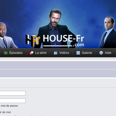
Épisodes
La série
Vidéos
Galerie
Aide
n mot de passe
r de moi