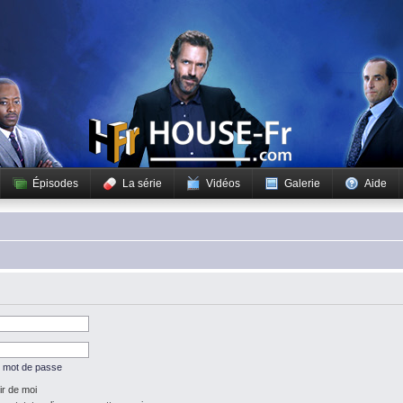
Épisodes
La série
Vidéos
Galerie
Aide
n mot de passe
r de moi