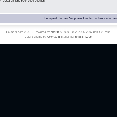
 statut en ligne pour cette session
L’équipe du forum
•
Supprimer tous les cookies du forum
House-fr.com © 2010. Powered by
phpBB
© 2000, 2002, 2005, 2007 phpBB Group.
Color scheme by
ColorizeIt!
Traduit par
phpBB-fr.com