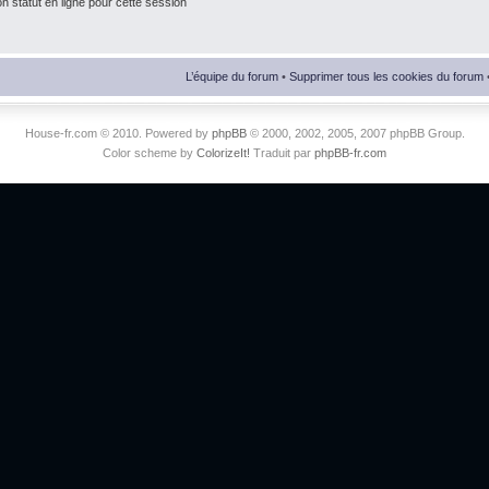
 statut en ligne pour cette session
L’équipe du forum
•
Supprimer tous les cookies du forum
House-fr.com © 2010. Powered by
phpBB
© 2000, 2002, 2005, 2007 phpBB Group.
Color scheme by
ColorizeIt!
Traduit par
phpBB-fr.com