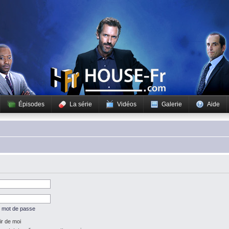
Épisodes
La série
Vidéos
Galerie
Aide
n mot de passe
r de moi